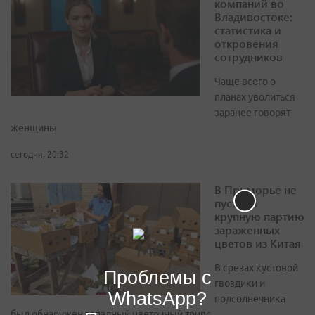
компаний во
Владивостоке:
статистика и
откровения
сотрудников
Чаще всего о
планах уволиться
заранее говорят
женщины
сегодня, 20:32
В Приморье не
пустили
крупную партию
зараженных
цветов из Китая
В срезах кустовой
Проблемы с
гвоздики и
WhatsApp?
подсолнечника
был обнаружен западный цветочный трипс