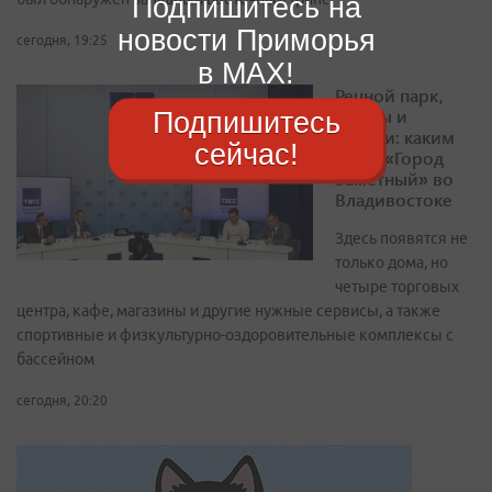
Подпишитесь на
новости Приморья
сегодня, 19:25
в MAX!
Речной парк,
школы и
Подпишитесь
дороги: каким
сейчас!
будет «Город
Заметный» во
Владивостоке
Здесь появятся не
только дома, но
четыре торговых
центра, кафе, магазины и другие нужные сервисы, а также
спортивные и физкультурно-оздоровительные комплексы с
бассейном
сегодня, 20:20