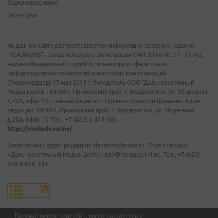
Одноклассники
Телеграм
На данном сайте распространяется информация сетевого издания
"VLADNEWS" - свидетельство о регистрации СМИ ЭЛ № ФС 77 - 72742,
выдано Федеральной службой по надзору в сфере связи,
информационных технологий и массовых коммуникаций
(Роскомнадзор) 17 мая 2018 г. Учредитель ООО "Дальневосточный
Медиа Центр". 690091, Приморский край, г. Владивосток, ул. Уборевича,
д.20А, офис 13. Главный редактор Юркевич Дмитрий Юрьевич. Адрес
редакции: 690091, Приморский край, г. Владивосток, ул. Уборевича,
д.20А, офис 13. Тел.: +7 (423) 2-415-600.
https://mediadv.online/
Электронный адрес редакции: vladnews@inbox.ru. Отдел продаж
«Дальневосточный Медиа Центр» sale@mediadv.online. Тел.: +7 (423)
249-8-800. 18+
Просматривая наш сайт, вы соглашаетесь с