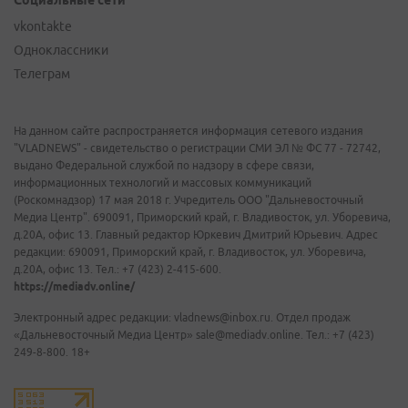
Социальные сети
vkontakte
Одноклассники
Телеграм
На данном сайте распространяется информация сетевого издания
"VLADNEWS" - свидетельство о регистрации СМИ ЭЛ № ФС 77 - 72742,
выдано Федеральной службой по надзору в сфере связи,
информационных технологий и массовых коммуникаций
(Роскомнадзор) 17 мая 2018 г. Учредитель ООО "Дальневосточный
Медиа Центр". 690091, Приморский край, г. Владивосток, ул. Уборевича,
д.20А, офис 13. Главный редактор Юркевич Дмитрий Юрьевич. Адрес
редакции: 690091, Приморский край, г. Владивосток, ул. Уборевича,
д.20А, офис 13. Тел.: +7 (423) 2-415-600.
https://mediadv.online/
Электронный адрес редакции: vladnews@inbox.ru. Отдел продаж
«Дальневосточный Медиа Центр» sale@mediadv.online. Тел.: +7 (423)
249-8-800. 18+