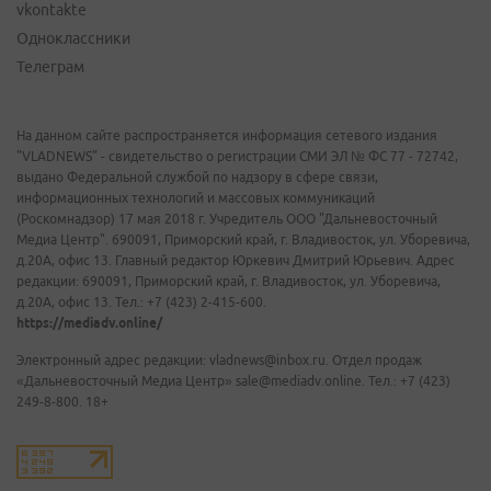
vkontakte
Одноклассники
Телеграм
На данном сайте распространяется информация сетевого издания
"VLADNEWS" - свидетельство о регистрации СМИ ЭЛ № ФС 77 - 72742,
выдано Федеральной службой по надзору в сфере связи,
информационных технологий и массовых коммуникаций
(Роскомнадзор) 17 мая 2018 г. Учредитель ООО "Дальневосточный
Медиа Центр". 690091, Приморский край, г. Владивосток, ул. Уборевича,
д.20А, офис 13. Главный редактор Юркевич Дмитрий Юрьевич. Адрес
редакции: 690091, Приморский край, г. Владивосток, ул. Уборевича,
д.20А, офис 13. Тел.: +7 (423) 2-415-600.
https://mediadv.online/
Электронный адрес редакции: vladnews@inbox.ru. Отдел продаж
«Дальневосточный Медиа Центр» sale@mediadv.online. Тел.: +7 (423)
249-8-800. 18+