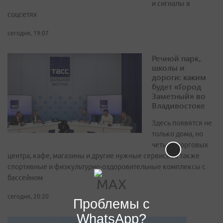
и сигналы в
соцсетях
сегодня, 19:07
Речной парк,
школы и
дороги: каким
будет «Город
Заметный» во
Владивостоке
Здесь появятся не
только дома, но
четыре торговых
центра, кафе, магазины и другие нужные сервисы, а также
спортивные и физкультурно-оздоровительные комплексы с
бассейном
сегодня, 20:20
Проблемы с
WhatsApp?