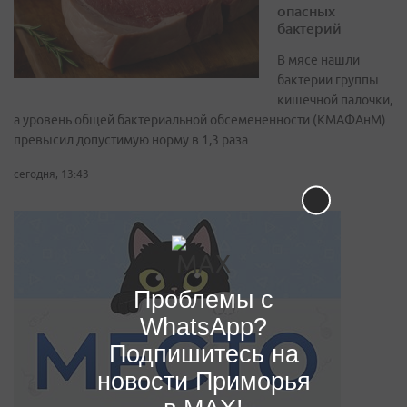
опасных
бактерий
В мясе нашли
бактерии группы
кишечной палочки,
а уровень общей бактериальной обсемененности (КМАФАнМ)
превысил допустимую норму в 1,3 раза
сегодня, 13:43
Проблемы с
WhatsApp?
Подпишитесь на
новости Приморья