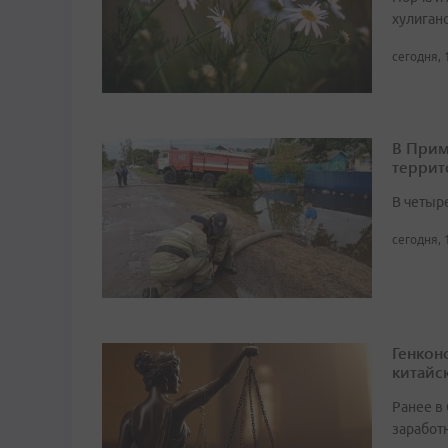
хулиган
сегодня, 
В Прим
террит
В четыр
сегодня, 
Генкон
китайс
Ранее в
заработ