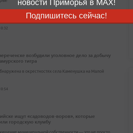
новости Приморья в MAX!
вском округе движение полностью перекрыто на мосту в
Подпишитесь сейчас!
Новороссии
10:32
нереченске возбудили уголовное дело за добычу
амурского тигра
бнаружена в окрестностях села Каменушка на Малой
10:54
рийске ищут «садоводов-воров», которые
или городскую клумбу
 хищение муниципальной собственности — это не просто