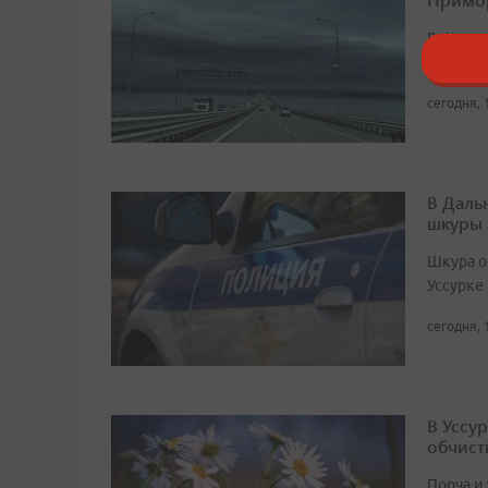
В Шкото
районе 
сегодня, 
В Даль
шкуры 
Шкура о
Уссурке
сегодня, 
В Уссу
обчист
Порча и