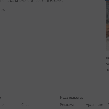
льстве метанолового проекта в Находке
10:51
«
в
н
и
Издательство
во
Спорт
Реклама
Архив газеты 