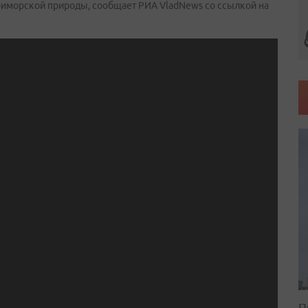
 приморской природы, сообщает РИА VladNews со ссылкой на
П