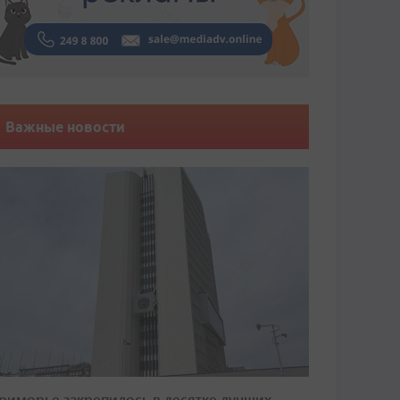
Важные новости
риморье закрепилось в десятке лучших