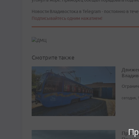
утонул в море. Приморец обещал порадовать подпи
Новости Владивостока в Telegram - постоянно в тече
Подписывайтесь одним нажатием!
Смотрите также
Движен
Владив
Огранич
сегодня, 
Пр
Проезд
Примо