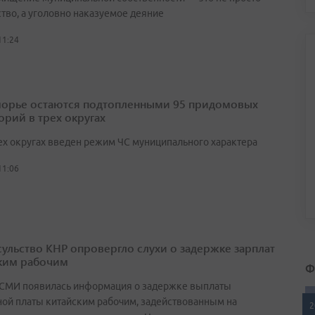
ство, а уголовно наказуемое деяние
11:24
орье остаются подтопленными 95 придомовых
орий в трех округах
ех округах введен режим ЧС муниципального характера
11:06
сульство КНР опровергло слухи о задержке зарплат
ким рабочим
Ф
 СМИ появилась информация о задержке выплаты
ной платы китайским рабочим, задействованным на
2