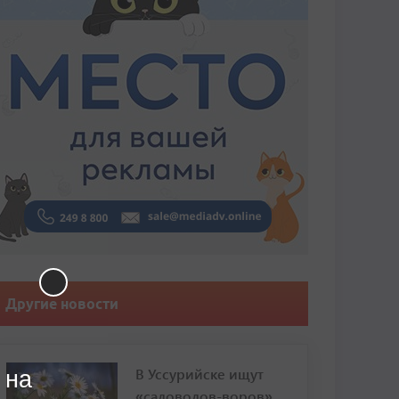
Другие новости
В Уссурийске ищут
 на
«садоводов-воров»,