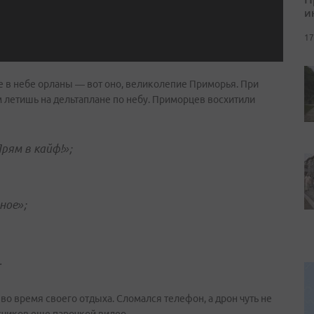
и
17
е в небе орланы — вот оно, великолепие Приморья. При
м летишь на дельтаплане по небу. Приморцев восхитили
рям в кайф!»;
ное»;
.
 время своего отдыха. Сломался телефон, а дрон чуть не