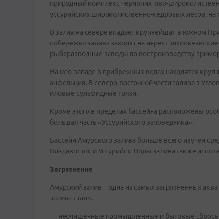
природный комплекс чернопихтово-широколиственны
уссурийских широколиственно-кедровых лесов, на с
В залив на севере впадает крупнейшая в южном При
побережья залива заходят на нерест тихоокеанские 
рыборазводные заводы по воспроизводству примор
На юго-западе в прибрежных водах находятся кру
анфельция. В северо-восточной части залива в Угл
иловые сульфидные грязи.
Кроме этого в пределах бассейна расположены осо
большая часть «Уссурийского заповедника».
Бассейн Амурского залива больше всего изучен сре
Владивосток и Уссурийск. Воды залива также испол
Загрязнение
Амурский залив – одна из самых загрязненных акв
залива стали:
— неочищенные промышленные и бытовые сбросы В