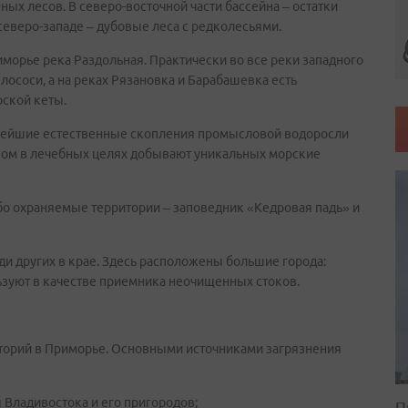
х лесов. В северо-восточной части бассейна – остатки
еверо-западе – дубовые леса с редколесьями.
морье река Раздольная. Практически во все реки западного
лососи, а на реках Рязановка и Барабашевка есть
ской кеты.
пнейшие естественные скопления промысловой водоросли
овом в лечебных целях добывают уникальных морские
бо охраняемые территории – заповедник «Кедровая падь» и
ди других в крае. Здесь расположены большие города:
ьзуют в качестве приемника неочищенных стоков.
аторий в Приморье. Основными источниками загрязнения
ладивостока и его пригородов;
П