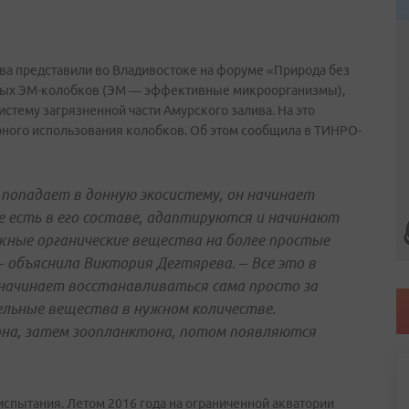
ива представили во Владивостоке на форуме «Природа без
емых ЭМ-колобков (ЭМ — эффективные микроорганизмы),
стему загрязненной части Амурского залива. На это
лярного использования колобков. Об этом сообщила в ТИНРО-
 попадает в донную экосистему, он начинает
 есть в его составе, адаптируются и начинают
ные органические вещества на более простые
– объяснила Виктория Дегтярева. – Все это в
 начинает восстанавливаться сама просто за
ельные вещества в нужном количестве.
на, затем зоопланктона, потом появляются
спытания. Летом 2016 года на ограниченной акватории