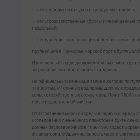
— нефтепродукты от судов на рейдовых стоянках;
— сельскохозяйственные сбросы и неочищенные сто
Раздольной;
— поступление загрязняющих веществ с атмосферн
Крупнейший в Приморье морской порт в бухте Золот
Извлеченный в ходе дноуглубительных работ грунт 
загрязнение юго-восточной части залива.
По официальным данным, в залив ежегодно поступа
3
118000 тыс. м
сточных вод промышленных предприят
сельскохозяйственных сточных вод. Почти 78000 тыс
после недостаточной очистки.
От загрязнения морской среды в первую очередь с
исследования личиночного планктона в бухте Алек
донных беспозвоночных в 1986-1990 годах по сравн
же акватории. Общая численность меропланктона в л