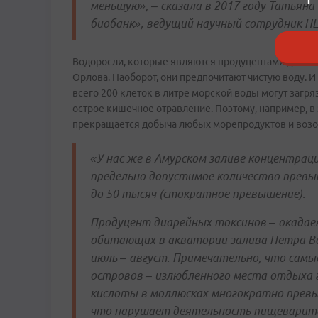
меньшую», – сказала в 2017 году Татьян
биобанк», ведущий научный сотрудник Н
Водоросли, которые являются продуцентами данног
Орлова. Наоборот, они предпочитают чистую воду. 
всего 200 клеток в литре морской воды могут загр
острое кишечное отравление. Поэтому, например, в
прекращается добыча любых морепродуктов и возоб
«У нас же в Амурском заливе концентраци
предельно допустимое количество превыш
до 50 тысяч (стократное превышение).
Продуцент диарейных токсинов – окадаев
обитающих в акватории залива Петра Вел
июль – август. Примечательно, что самы
островов – излюбленного места отдыха 
кислоты в моллюсках многократно превы
что нарушает деятельность пищеварите