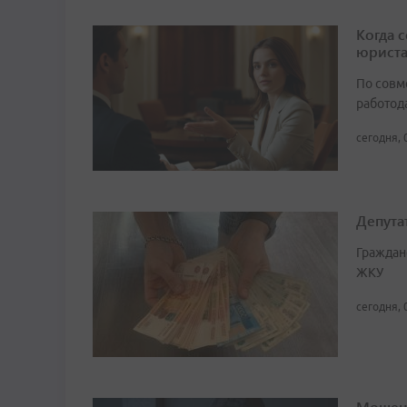
Когда 
юрист
По совм
работода
сегодня, 
Депута
Граждан
ЖКУ
сегодня, 
Мошенн