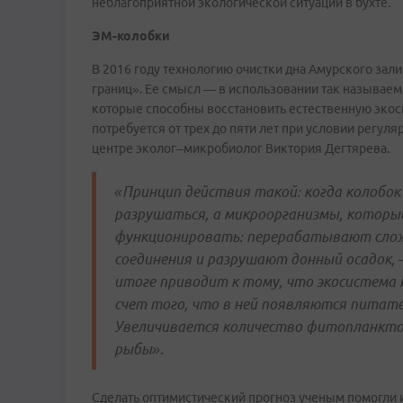
неблагоприятной экологической ситуации в бухте.
ЭМ-колобки
В 2016 году технологию очистки дна Амурского зал
границ». Ее смысл — в использовании так называ
которые способны восстановить естественную экоси
потребуется от трех до пяти лет при условии регу
центре эколог–микробиолог Виктория Дегтярева.
«Принцип действия такой: когда колобок
разрушаться, а микроорганизмы, которые
функционировать: перерабатывают слож
соединения и разрушают донный осадок, 
итоге приводит к тому, что экосистема
счет того, что в ней появляются питат
Увеличивается количество фитопланкто
рыбы».
Сделать оптимистический прогноз ученым помогли и