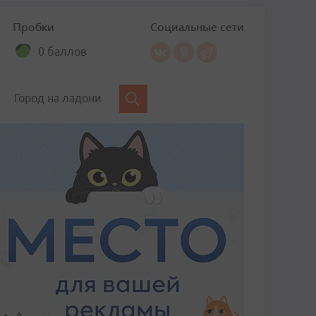
Пробки
Социальные сети
0 баллов
Город на ладони