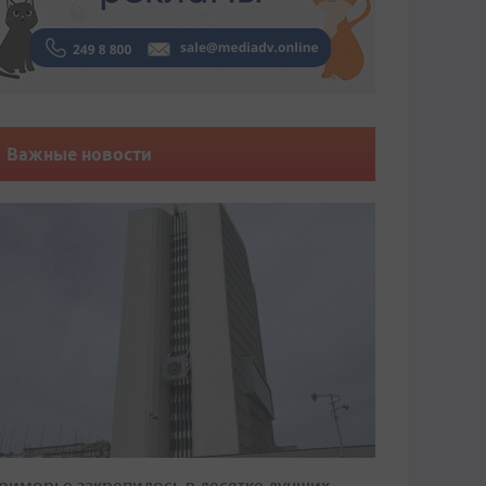
Важные новости
риморье закрепилось в десятке лучших