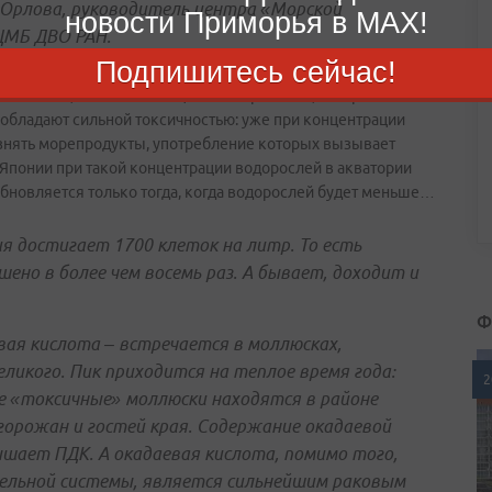
а Орлова, руководитель центра «Морской
новости Приморья в MAX!
ЦМБ ДВО РАН.
Подпишитесь сейчас!
о токсина, не вызывают цветных приливов, говорила Татьяна
И обладают сильной токсичностью: уже при концентрации
язнять морепродукты, употребление которых вызывает
 Японии при такой концентрации водорослей в акватории
новляется только тогда, когда водорослей будет меньше…
я достигает 1700 клеток на литр. То есть
ено в более чем восемь раз. А бывает, доходит и
Ф
ая кислота – встречается в моллюсках,
икого. Пик приходится на теплое время года:
2
е «токсичные» моллюски находятся в районе
горожан и гостей края. Содержание окадаевой
шает ПДК. А окадаевая кислота, помимо того,
льной системы, является сильнейшим раковым