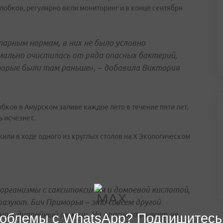
лобков, регулярно вели мониторинг и в конце сентября
арным нормам, в них не было условно
ально очистилась от ряда опасных бактерий,
торые были там раньше», – добавила Виктория
бков в Амурском заливе каждое лето в течение пяти лет,
 исчезнет.
ли в ходе одного из круглых столов на X Экологическом
организмы с сакситоксином и домоевой кислотой,
разуют. Бич Приморья – это совсем другой
зно – диарейный токсин. Но опасность несет не
облемы с WhatsApp? Подпишитесь