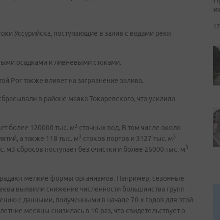
и
17
ки Уссурийска, поступающие в залив с водами реки
ыми осадками и ливневыми стоками.
ой Рог также влияет на загрязнение залива.
сбрасывали в районе маяка Токаревского, что усилило
3
ет более 120000 тыс. м
сточных вод. В том числе около
3
3
ий, а также 118 тыс. м
стоков портов и 3127 тыс. м
3
. м3 сбросов поступает без очистки и более 26000 тыс. м
–
традают мелкие формы организмов. Например, сезонные
сеева выявили снижение численности большинства групп
ению с данными, полученными в начале 70-х годов для этой
етние месяцы снизилась в 10 раз, что свидетельствует о