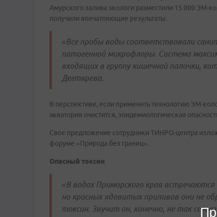
Амурского залива экологи разместили 15 000 ЭМ-ко
получили впечатляющие результаты.
«Все пробы воды соответствовали санит
патогенной микрофлоры. Система максим
входящих в группу кишечной палочки, ко
Дегтярева.
В перспективе, если применять технологию ЭМ-коло
акватория очистится, эпидемиологическая опасность
Свое предложение сотрудники ТИНРО-центра изложи
форуме «Природа без границ».
Опасный токсин
«В водах Приморского края встречаются 
но красных ядовитых приливов они не об
токсин. Звучит он, конечно, не так серье
Пр