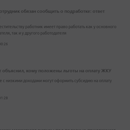
сотрудник обязан сообщить о подработке: ответ
а
естительству работник имеет право работать как у основного
теля, так и у другого работодателя
00:26
т объяснил, кому положены льготы на оплату ЖКУ
е с низкими доходами могут оформить субсидию на оплату
01:28
ики маскируют вирусы под полезные приложения