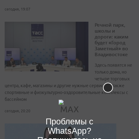
сегодня, 19:07
Речной парк,
школы и
дороги: каким
будет «Город
Заметный» во
Владивостоке
Здесь появятся не
только дома, но
четыре торговых
центра, кафе, магазины и другие нужные сервисы, а также
спортивные и физкультурно-оздоровительные комплексы с
бассейном
сегодня, 20:20
Проблемы с
WhatsApp?