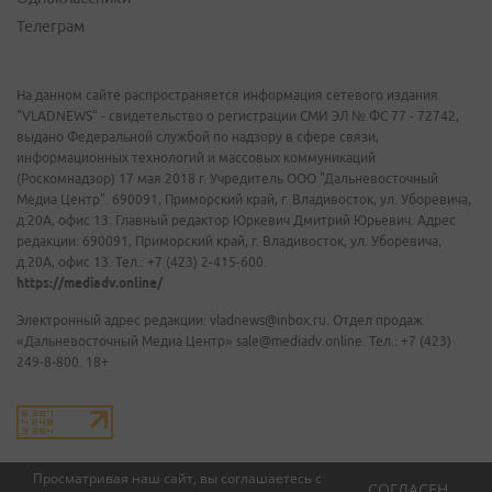
Телеграм
На данном сайте распространяется информация сетевого издания
"VLADNEWS" - свидетельство о регистрации СМИ ЭЛ № ФС 77 - 72742,
выдано Федеральной службой по надзору в сфере связи,
информационных технологий и массовых коммуникаций
(Роскомнадзор) 17 мая 2018 г. Учредитель ООО "Дальневосточный
Медиа Центр". 690091, Приморский край, г. Владивосток, ул. Уборевича,
д.20А, офис 13. Главный редактор Юркевич Дмитрий Юрьевич. Адрес
редакции: 690091, Приморский край, г. Владивосток, ул. Уборевича,
д.20А, офис 13. Тел.: +7 (423) 2-415-600.
https://mediadv.online/
Электронный адрес редакции: vladnews@inbox.ru. Отдел продаж
«Дальневосточный Медиа Центр» sale@mediadv.online. Тел.: +7 (423)
249-8-800. 18+
Просматривая наш сайт, вы соглашаетесь с
СОГЛАСЕН