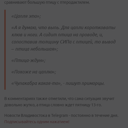
сравнивают большую птицу с птеродактилем.
«Цапля это»;
«А я думаю, что выпь. Для цапли коротковаты
клюв и ноги. А сидит птица на проводе, и,
сопоставив толщину СИПа с птицей, то вывод
– птица небольшая»;
«Птица-ждун»;
«Похоже на цаплю»;
«Чупакабра какая-то», - пишут приморцы.
В комментариях также отметили, что сама ситуация звучит
довольно жутко, а птица словно ждет пятницу 13-го.
Новости Владивостока в Telegram - постоянно в течение дня.
Подписывайтесь одним нажатием!