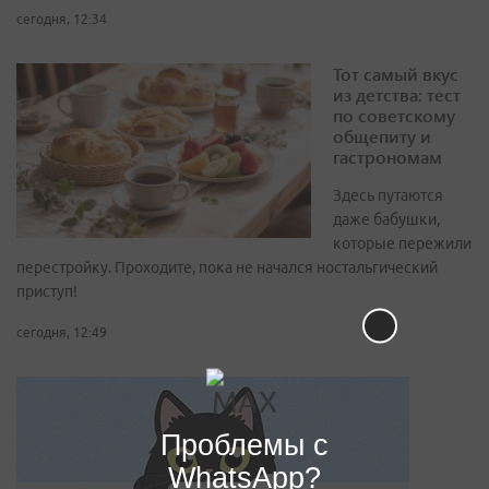
сегодня, 12:34
Тот самый вкус
из детства: тест
по советскому
общепиту и
гастрономам
Здесь путаются
даже бабушки,
которые пережили
перестройку. Проходите, пока не начался ностальгический
приступ!
сегодня, 12:49
Проблемы с
WhatsApp?