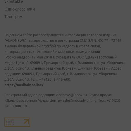
vkontakte
Одноклассники
Телеграм
На данном сайте распространяется информация сетевого издания
"VLADNEWS" - свидетельство о регистрации СМИ ЭЛ № ФС 77 - 72742,
выдано Федеральной службой по надзору в сфере связи,
информационных технологий и массовых коммуникаций
(Роскомнадзор) 17 мая 2018 г. Учредитель ООО "Дальневосточный
Медиа Центр". 690091, Приморский край, г. Владивосток, ул. Уборевича,
д.20А, офис 13. Главный редактор Юркевич Дмитрий Юрьевич. Адрес
редакции: 690091, Приморский край, г. Владивосток, ул. Уборевича,
д.20А, офис 13. Тел.: +7 (423) 2-415-600.
https://mediadv.online/
Электронный адрес редакции: vladnews@inbox.ru. Отдел продаж
«Дальневосточный Медиа Центр» sale@mediadv.online. Тел.: +7 (423)
249-8-800. 18+