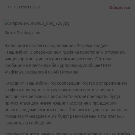
6:11, 13 августа 2021
Общество
Фото: Pixabay.com
Входящий в состав госкорпорации «Ростех» холдинг
«Нацимбио» с опережением графика приступил к отгрузкам
вакцин против гриппа в российские регионы. Об этом
сообщили в пресс-службе корпорации, сообщает РИА
VladNews со ссылкой на АГН Москвы.
«Холдинг «Нацимбио» госкорпорации Ростех с опережением
графика приступил к отгрузкам вакцин против гриппа в
российские регионы. Профилактические препараты будут
применяться для иммунизации населения в преддверии
нового эпидемического сезона. Поставки осуществляются по
госзаказу Минздрава РФ и будут реализованы в три этапа», -
говорится в сообщении.
Отмечается, что в рамках первого этапа поставок до 1 сентября