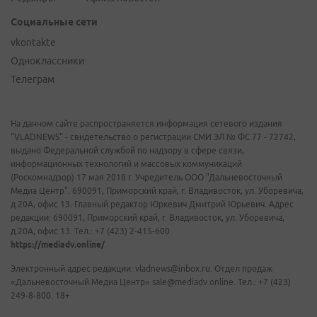
Социальные сети
vkontakte
Одноклассники
Телеграм
На данном сайте распространяется информация сетевого издания
"VLADNEWS" - свидетельство о регистрации СМИ ЭЛ № ФС 77 - 72742,
выдано Федеральной службой по надзору в сфере связи,
информационных технологий и массовых коммуникаций
(Роскомнадзор) 17 мая 2018 г. Учредитель ООО "Дальневосточный
Медиа Центр". 690091, Приморский край, г. Владивосток, ул. Уборевича,
д.20А, офис 13. Главный редактор Юркевич Дмитрий Юрьевич. Адрес
редакции: 690091, Приморский край, г. Владивосток, ул. Уборевича,
д.20А, офис 13. Тел.: +7 (423) 2-415-600.
https://mediadv.online/
Электронный адрес редакции: vladnews@inbox.ru. Отдел продаж
«Дальневосточный Медиа Центр» sale@mediadv.online. Тел.: +7 (423)
249-8-800. 18+