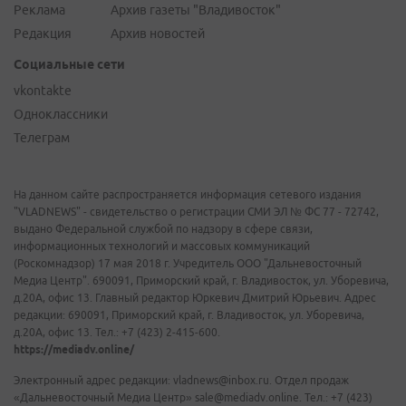
Реклама
Архив газеты "Владивосток"
Редакция
Архив новостей
Социальные сети
vkontakte
Одноклассники
Телеграм
На данном сайте распространяется информация сетевого издания
"VLADNEWS" - свидетельство о регистрации СМИ ЭЛ № ФС 77 - 72742,
выдано Федеральной службой по надзору в сфере связи,
информационных технологий и массовых коммуникаций
(Роскомнадзор) 17 мая 2018 г. Учредитель ООО "Дальневосточный
Медиа Центр". 690091, Приморский край, г. Владивосток, ул. Уборевича,
д.20А, офис 13. Главный редактор Юркевич Дмитрий Юрьевич. Адрес
редакции: 690091, Приморский край, г. Владивосток, ул. Уборевича,
д.20А, офис 13. Тел.: +7 (423) 2-415-600.
https://mediadv.online/
Электронный адрес редакции: vladnews@inbox.ru. Отдел продаж
«Дальневосточный Медиа Центр» sale@mediadv.online. Тел.: +7 (423)