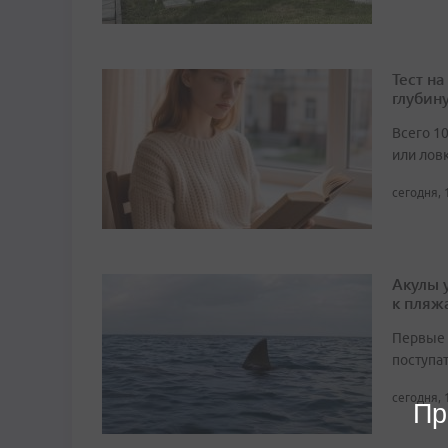
Тест н
глубин
Всего 1
или лов
сегодня, 
Акулы 
к пляж
Первые 
поступа
сегодня, 
Пр