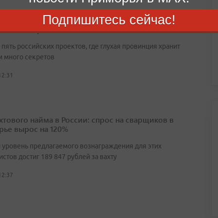
Подпишитесь сейчас!
таежных городков: сериалы, где глухая провинция
 много секретов
пять российских проектов, где глухая провинция хранит
 много секретов
12:31
ахтового найма в России: спрос на сварщиков в
ье вырос на 120%
 уровень предлагаемого вознаграждения для этих
стов достиг 189 847 рублей за вахту
12:37