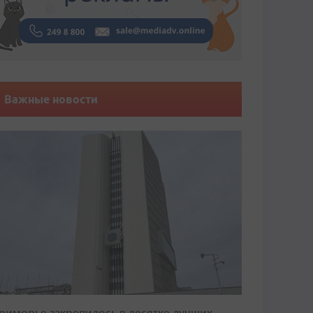
Важные новости
риморье закрепилось в десятке лучших