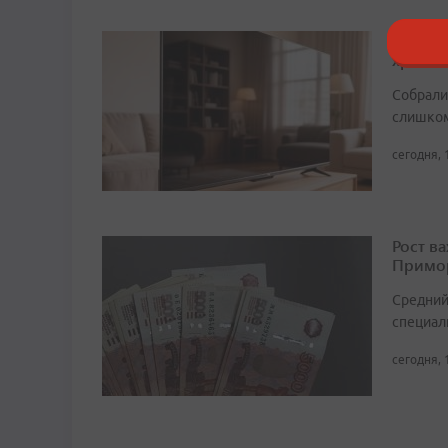
Тайны 
хранит
Собрали 
слишком
сегодня, 
Рост в
Примор
Средний
специали
сегодня, 