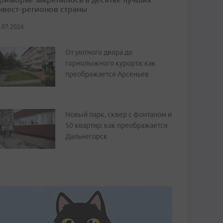
нвест-регионов страны
.07.2026
От уютного двора до
горнолыжного курорта: как
преображается Арсеньев
Новый парк, сквер с фонтаном и
50 квартир: как преображается
Дальнегорск