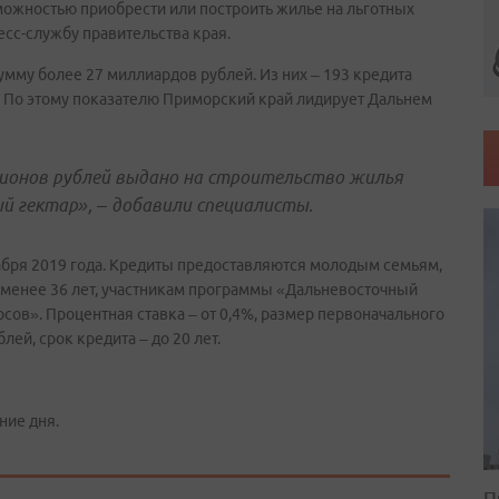
ожностью приобрести или построить жилье на льготных
есс-службу правительства края.
умму более 27 миллиардов рублей. Из них – 193 кредита
. По этому показателю Приморский край лидирует Дальнем
лионов рублей выдано на строительство жилья
й гектар», – добавили специалисты.
абря 2019 года. Кредиты предоставляются молодым семьям,
 менее 36 лет, участникам программы «Дальневосточный
ов». Процентная ставка – от 0,4%, размер первоначального
лей, срок кредита – до 20 лет.
ние дня.
П