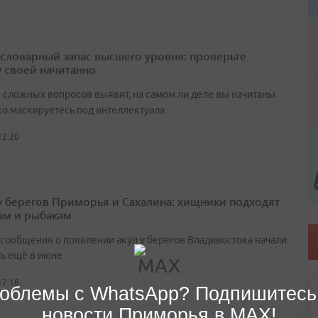
а словарный запас высшего уровня: проверьте
у своей начитанно
0 сложных вопросов выявят, на самом ли деле вы начитаны
ко маскируетесь под интеллектуала
12:20
у берегов Приморья и Сахалина: хищники подходят
ам и рыбакам
сообщения о появлении акул у берегов Владивостока начали
ть ещё в июне
12:18
облемы с WhatsApp? Подпишитесь
новости Приморья в MAX!