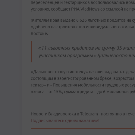
переселенцев и гектарщиков воспользовались возм
условиях, сообщает РИА VladNews со ссылкой на пр
Жителям края выдано 6 626 льготных кредитов на с
одобрено на строительство индивидуального жилья
Востоке.
«11 льготных кредитов на сумму 35 мил
участникам программы «Дальневосточны
«Дальневосточную ипотеку» начали выдавать с дек
состоящим в зарегистрированном браке, возрастом
гектар» и «Повышения мобильности трудовых ресурс
взноса – от 15%, сумма кредита – до 6 миллионов руб
Новости Владивостока в Telegram - постоянно в тече
Подписывайтесь одним нажатием!