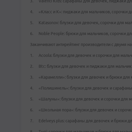
3. Valenti Kids: сарафаны для девочек, пиджаки д
4. «Класс и К»: пиджаки для мальчиков, сорочки д
5. Katasonov: блузки для девочек, сорочки для мал
6. Noble People: брюки для мальчиков, сорочки для
Заканчивают антирейтинг производители с двумя н
1. Acoola: блузки для девочек и сорочки для мальч
2. Btc: блузки для девочек и пиджаки для мальчик
3. «Карамелли»: блузки для девочек и брюки для 
4. «Полишинель»: блузки для девочек и сарафаны
5. «Шалуны»: блузки для девочек и сорочки для м
6. «Школьная пора»: блузки для девочек и сорочк
7. Edelveys plus: сарафаны для девочек и брюки д
8. Tugi: сорочки для мальчиков и брюки для мальч