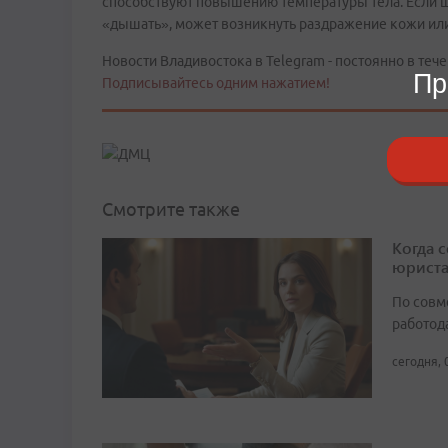
способствуют повышению температуры тела. Если шк
«дышать», может возникнуть раздражение кожи ил
Новости Владивостока в Telegram - постоянно в тече
Пр
Подписывайтесь одним нажатием!
Смотрите также
Когда 
юрист
По совм
работода
сегодня, 