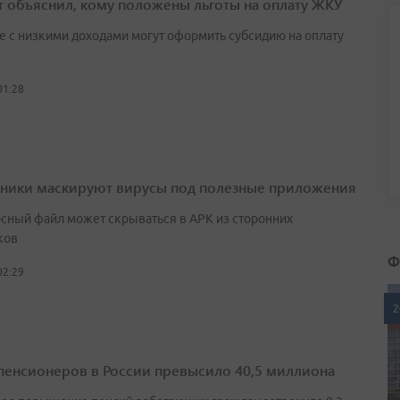
т объяснил, кому положены льготы на оплату ЖКУ
е с низкими доходами могут оформить субсидию на оплату
01:28
ики маскируют вирусы под полезные приложения
сный файл может скрываться в APK из сторонних
ков
Ф
02:29
2
пенсионеров в России превысило 40,5 миллиона