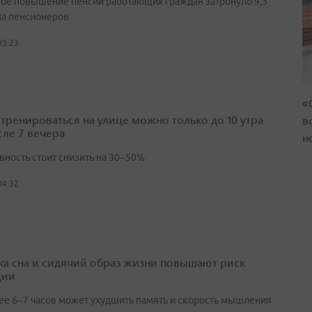
ое повышение пенсий работающих граждан затронуло 9,3
а пенсионеров
03:23
«
 тренироваться на улице можно только до 10 утра
в
сле 7 вечера
н
вность стоит снизить на 30–50%
04:32
ка сна и сидячий образ жизни повышают риск
ции
ее 6–7 часов может ухудшить память и скорость мышления