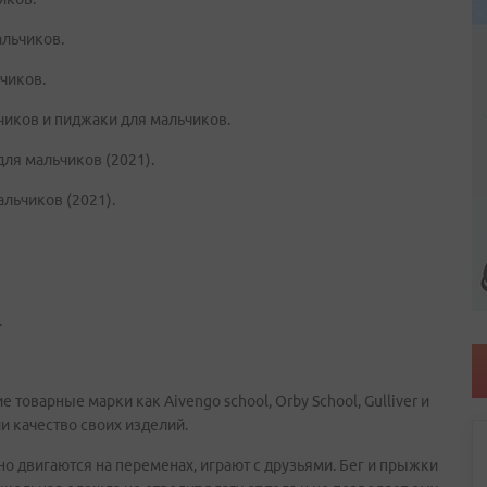
альчиков.
чиков.
иков и пиджаки для мальчиков.
для мальчиков (2021).
альчиков (2021).
.
товарные марки как Aivengo school, Orby School, Gulliver и
и качество своих изделий.
вно двигаются на переменах, играют с друзьями. Бег и прыжки