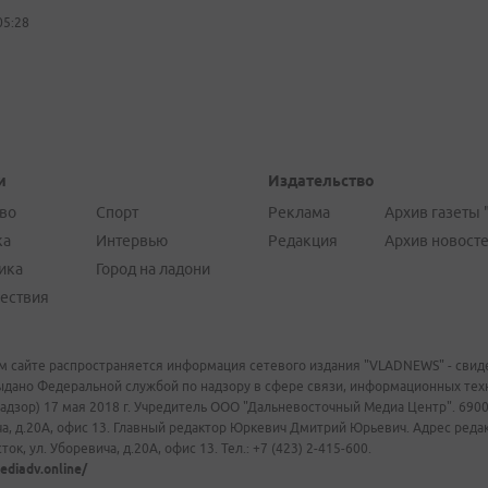
05:28
и
Издательство
во
Спорт
Реклама
Архив газеты 
ка
Интервью
Редакция
Архив новост
ика
Город на ладони
ествия
м сайте распространяется информация сетевого издания "VLADNEWS" - свиде
ыдано Федеральной службой по надзору в сфере связи, информационных те
адзор) 17 мая 2018 г. Учредитель ООО "Дальневосточный Медиа Центр". 69009
а, д.20А, офис 13. Главный редактор Юркевич Дмитрий Юрьевич. Адрес редакц
ок, ул. Уборевича, д.20А, офис 13. Тел.: +7 (423) 2-415-600.
ediadv.online/