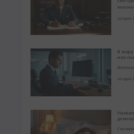
Ежегодн
миллион
сегодня, 
В жару
или по
Интенси
сегодня, 
Нехват
демен
Сон мен