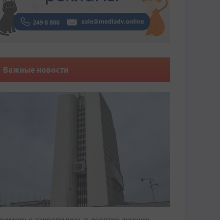
Важные новости
риморье закрепилось в десятке лучших