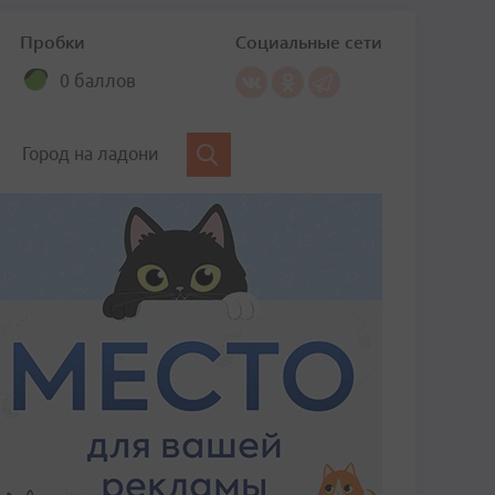
Пробки
Социальные сети
0 баллов
Город на ладони