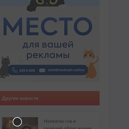
Другие новости
Нехватка сна и
сидячий образ жизни