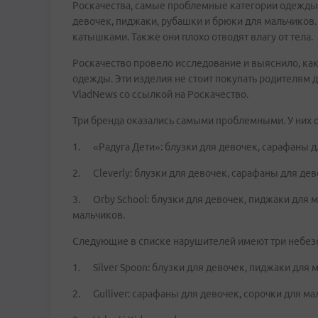
Роскачества, самые проблемные категории одежды 
девочек, пиджаки, рубашки и брюки для мальчиков.
катышками. Также они плохо отводят влагу от тела.
Роскачество провело исследование и выяснило, ка
одежды. Эти изделия не стоит покупать родителям д
VladNews со ссылкой на Роскачество.
Три бренда оказались самыми проблемными. У них 
1. «Радуга Дети»: блузки для девочек, сарафаны д
2. Cleverly: блузки для девочек, сарафаны для дев
3. Orby School: блузки для девочек, пиджаки для м
мальчиков.
Следующие в списке нарушителей имеют три небез
1. Silver Spoon: блузки для девочек, пиджаки для 
2. Gulliver: сарафаны для девочек, сорочки для ма