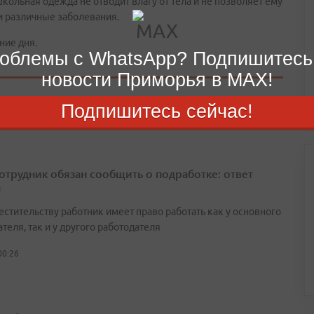
ольная одежда не отводит влагу от тела и не позволяет ему
и различные заболевания.
ние дня.
облемы с WhatsApp? Подпишитесь
новости Приморья в MAX!
Подпишитесь сейчас!
сотрудник обязан сообщить о подработке: ответ
а
естительству работник имеет право работать как у основного
теля, так и у другого работодателя
00:26