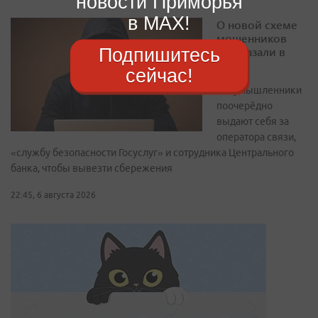
новости Приморья
в MAX!
О новой схеме
мошенников
рассказали в
Подпишитесь
МВД
сейчас!
Злоумышленники
поочерёдно
выдают себя за
оператора связи,
«службу безопасности Госуслуг» и сотрудника Центрального
банка, чтобы вывезти сбережения
22:45, 6 августа 2026