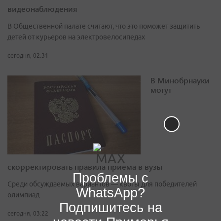
видеонаблюдения
В Общественной палате считают, что это поможет защитить
детей от курьеров на электровелосипедах
сегодня, 02:31
В Минобрнауки
могут
скорректировать правила приема в вузы
Проблемы с
Среди обсуждаемых вариантов — квоты для победителей
WhatsApp?
олимпиад
Подпишитесь на
сегодня, 03:22