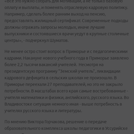
«Все это нужно собрать для мотивации, а не только базовую
оплату и выплаты, и поменять отраслевую кадровую политику.
Например, сделать более ранним выход на пенсию,
предоставлять жилищный сертификат. Современные подходы
должны отражать запросы молодых, иначе лучшие
выпускники и состоявшиеся врачи уедут в крупные столичные
центры», - подчеркнул Шуматов.
Не менее остро стоит вопрос в Приморье и с педагогическими
кадрами. Накануне нового учебного года в Приморье заявлено
более 2,2 тысячи вакансий учителей. Несмотря на
президентскую программу "Земский учитель", ликвидации
кадрового дефицита в сельских школах не произошло. В
Приморье переехали 27 преподавателей, но это не закрыло
потребности. В масштабах всего края самые востребованные -
учителя математики и физики, английского, русского языка. Во
Владивостоке ситуация немного иная - выше потребность в
учителях русского языка и литературы.
По мнению Виктора Горчакова, решение о передаче
образовательного комплекса школы педагогики в Уссурийске