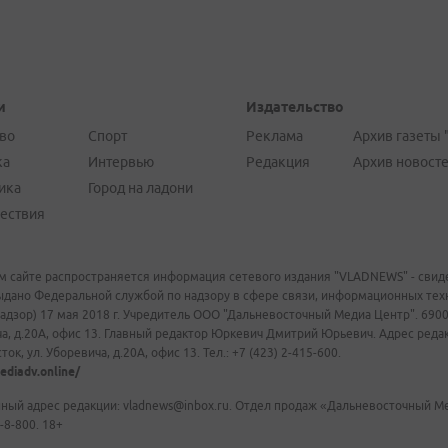
и
Издательство
во
Спорт
Реклама
Архив газеты 
ка
Интервью
Редакция
Архив новост
ика
Город на ладони
ествия
м сайте распространяется информация сетевого издания "VLADNEWS" - свиде
ыдано Федеральной службой по надзору в сфере связи, информационных те
адзор) 17 мая 2018 г. Учредитель ООО "Дальневосточный Медиа Центр". 69009
а, д.20А, офис 13. Главный редактор Юркевич Дмитрий Юрьевич. Адрес редакц
ок, ул. Уборевича, д.20А, офис 13. Тел.: +7 (423) 2-415-600.
ediadv.online/
ный адрес редакции: vladnews@inbox.ru. Отдел продаж «Дальневосточный Мед
-8-800. 18+