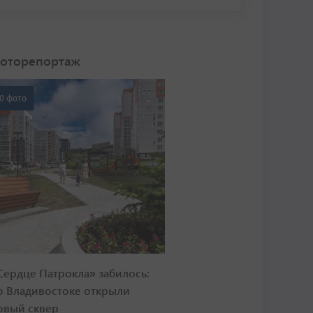
оторепортаж
0 фото
Сердце Патрокла» забилось:
о Владивостоке открыли
овый сквер