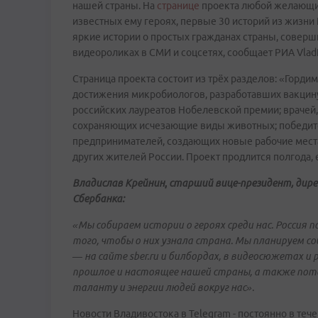
нашей страны. На
странице
проекта любой желающи
известных ему героях, первые 30 историй из жизни
яркие истории о простых гражданах страны, совершив
видеороликах в СМИ и соцсетях, сообщает РИА Vlad
Страница проекта состоит из трёх разделов: «Горди
достижения микробиологов, разработавших вакцину
российских лауреатов Нобелевской премии; врачей,
сохраняющих исчезающие виды животных; победит
предпринимателей, создающих новые рабочие места
других жителей России. Проект продлится полгода, 
Владислав Крейнин
,
старший вице-президент, дир
Сбербанка
:
«Мы собираем истории о героях среди нас. Росси
того, чтобы о них узнала страна.
Мы планируем со
— на сайте sber.ru и билбордах, в видеосюжетах и
прошлое и настоящее нашей страны, а также пот
таланту и энергии людей вокруг нас».
Новости Владивостока в Telegram - постоянно в тече