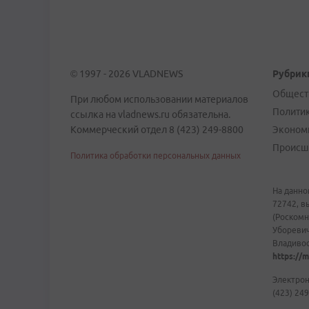
© 1997 - 2026 VLADNEWS
Рубрик
Общест
При любом использовании материалов
Полити
ссылка на vladnews.ru обязательна.
Коммерческий отдел 8 (423) 249-8800
Эконом
Происш
Политика обработки персональных данных
На данно
72742, в
(Роскомн
Уборевич
Владивост
https://m
Электрон
(423) 249