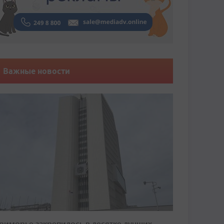
Важные новости
риморье закрепилось в десятке лучших