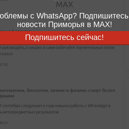
облемы с WhatsApp? Подпишитесь
новости Приморья в MAX!
п на 8 августа
Подпишитесь сейчас!
 нажить себе неприятностей, избегайте тех, кто любит
и руководить, а заодно и сами избегайте поучительных ноток
 голосе
07:32
математики, биологии, химии и физики станут более
адными
 1 сентября следующего года навыки работы с ИИ войдут в
ь метапредметных результатов
06:21