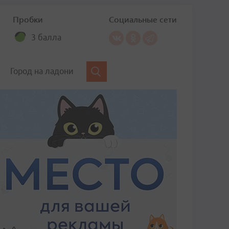
Пробки
Социальные сети
3 балла
Город на ладони