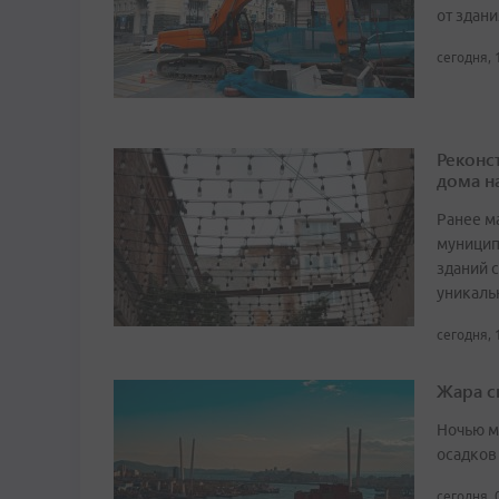
от здан
сегодня, 
Реконс
дома н
Ранее м
муницип
зданий 
уникаль
сегодня, 
Жара с
Ночью м
осадков
сегодня, 