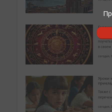
Пр
Гороско
Чтобы не
поучать 
в своем
сегодня, 
Уроки 
прикл
Также с
перечен
сегодня, 