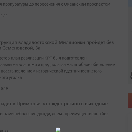
ия прокуратуры до пересечения с Океанским проспектом
11:11
трукция владивостокской Миллионки пройдет без
а Семеновской, 3а
астер-план реализации КРТ был подготовлен
альными властями и предполагал масштабное обновление
с восстановлением исторической идентичности этого
ного уголка
10:19
падет в Приморье: что ждет регион в выходные
естами небольшие дожди, днем - преимущественно без
08:33