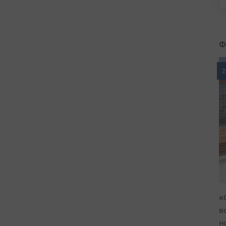
Ф
2
«
в
н