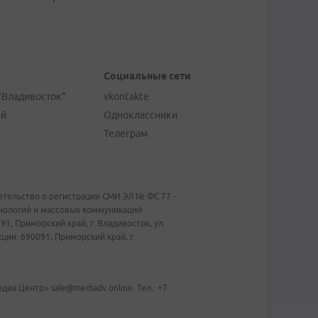
Социальные сети
"Владивосток"
vkontakte
ей
Одноклассники
Телеграм
тельство о регистрации СМИ ЭЛ № ФС 77 -
хнологий и массовых коммуникаций
1, Приморский край, г. Владивосток, ул.
ии: 690091, Приморский край, г.
иа Центр» sale@mediadv.online. Тел.: +7