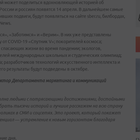
й может поделиться вдохновляющей историей об
 России и россиян появятся 14 апреля. В дальнейшем самые
ших подвиги, будут появляться на сайте sber.ru, билбордах,
News.
мся», «Заботимся» и «Верим». В них уже представлены
 от COVID-19 «Спутник V»; покорителей космоса;
 спасающих жизни во время пандемии; экологов,
елей международных школьных и студенческих олимпиад;
; разработчиков технологий искусственного интеллекта и
его результаты будут подведены в октябре.
ектор Департамента маркетинга и коммуникаций
я полна людьми с потрясающими достижениями, достойными
брать тысячи историй и лучшие расскажем на всю страну
 роликах в СМИ и соцсетях. Это проект, который покажет
енциал — устремление к новым горизонтам благодаря
ние дня.
П