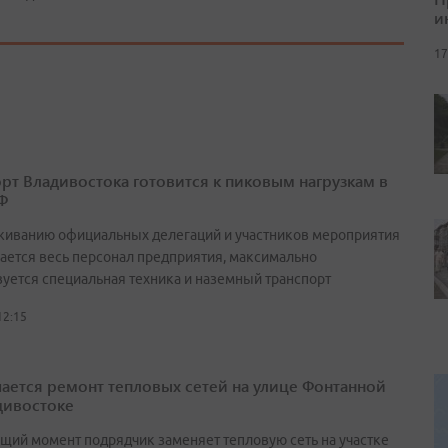
и
17
рт Владивостока готовится к пиковым нагрузкам в
Ф
живанию официальных делегаций и участников мероприятия
ается весь персонал предприятия, максимально
вуется специальная техника и наземный транспорт
12:15
ается ремонт тепловых сетей на улице Фонтанной
дивостоке
ящий момент подрядчик заменяет тепловую сеть на участке