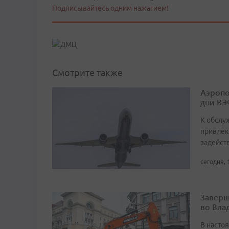
Подписывайтесь одним нажатием!
Смотрите также
Аэропо
дни ВЭ
К обслу
привлек
задейст
сегодня, 
Заверш
во Вла
В насто