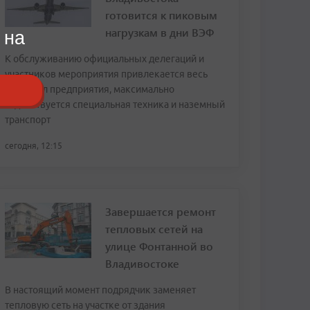
готовится к пиковым
нагрузкам в дни ВЭФ
 на
К обслуживанию официальных делегаций и
участников мероприятия привлекается весь
персонал предприятия, максимально
задействуется специальная техника и наземный
транспорт
сегодня, 12:15
Завершается ремонт
тепловых сетей на
улице Фонтанной во
Владивостоке
В настоящий момент подрядчик заменяет
тепловую сеть на участке от здания