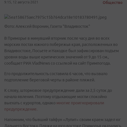
9:15, 12 августа 2021
Общество
Фото: Алексей Воронин, Газета "Владивосток"
В Приморье в минувший вторник после часу дня во всех
морских постах южного побережья края, расположенных во
Владивостоке, Посьете и Находке был зафиксирован подъем
уровня воды выше критических значений от 9 до 15 см.,
сообщает РИА VladNews со ссылкой на сайт Примпогода.
Его продолжительность составила 6 часов, что вызвало
подтопление береговой черты в районе пляжей.
К слову, штормовое предупреждение дали за 2,5 суток до
начала явления. Поэтому отдыхающие могли спокойно
выехать с курортов, однако
многие проигнорировали
предупреждение.
Напомним, что бывший тайфун «Лупит» своим краем задел юг
Дальнего Востока. Пляжи на юго-востоке Приморья оказались