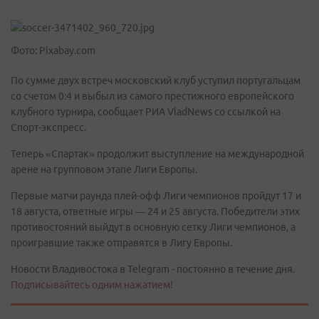
Фото: Pixabay.com
По сумме двух встреч московский клуб уступил португальцам
со счетом 0:4 и выбыл из самого престижного европейского
клубного турнира, сообщает РИА VladNews со ссылкой на
Спорт-экспресс.
Теперь «Спартак» продолжит выступление на международной
арене на групповом этапе Лиги Европы.
Первые матчи раунда плей-офф Лиги чемпионов пройдут 17 и
18 августа, ответные игры — 24 и 25 августа. Победители этих
противостояний выйдут в основную сетку Лиги чемпионов, а
проигравшие также отправятся в Лигу Европы.
Новости Владивостока в Telegram - постоянно в течение дня.
Подписывайтесь одним нажатием!