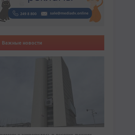
Важные новости
риморье закрепилось в десятке лучших