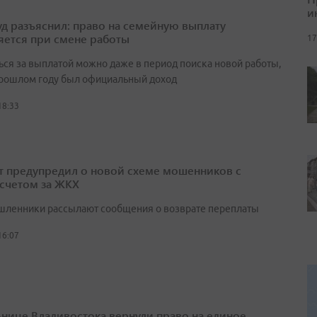
и
д разъяснил: право на семейную выплату
яется при смене работы
17
ься за выплатой можно даже в период поиска новой работы,
прошлом году был официальный доход
18:33
т предупредил о новой схеме мошенников с
счетом за ЖКХ
ленники рассылают сообщения о возврате переплаты
16:07
нице Владивостока вернули право на единое