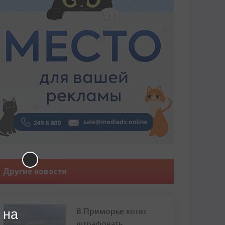
Другие новости
В Приморье хотят
 на
штрафовать