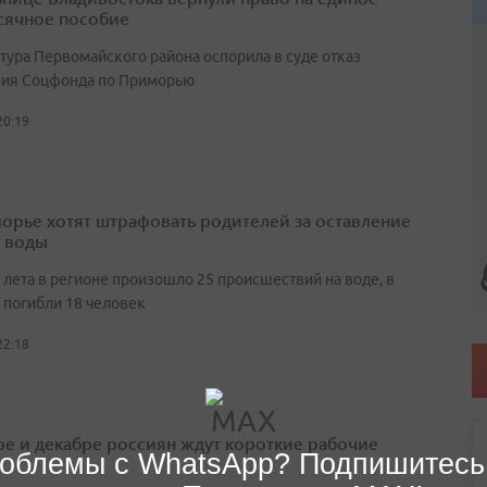
ячное пособие
тура Первомайского района оспорила в суде отказ
ия Соцфонда по Приморью
20:19
орье хотят штрафовать родителей за оставление
у воды
 лета в регионе произошло 25 происшествий на воде, в
 погибли 18 человек
22:18
ре и декабре россиян ждут короткие рабочие
облемы с WhatsApp? Подпишитесь