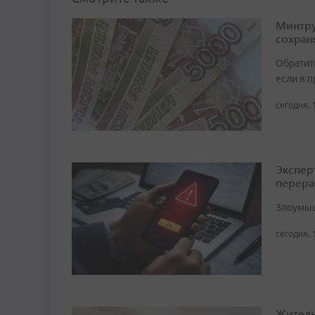
Минтру
сохран
Обратит
если в 
сегодня, 
Экспер
перера
Злоумыш
сегодня, 
Житель