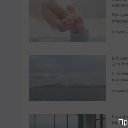
ежемес
Прокура
Отделен
сегодня, 
В Прим
детей 
С начала
которых
сегодня, 
В нояб
Пр
недели