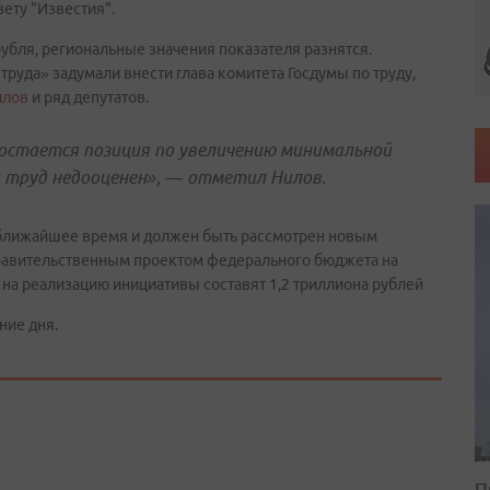
зету "Известия".
рубля, региональные значения показателя разнятся.
руда» задумали внести глава комитета Госдумы по труду,
илов
и ряд депутатов.
остается позиция по увеличению минимальной
и труд недооценен», — отметил Нилов.
в ближайшее время и должен быть рассмотрен новым
правительственным проектом федерального бюджета на
на реализацию инициативы составят 1,2 триллиона рублей
ние дня.
П