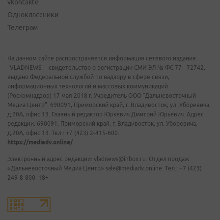
vkontakte
Одноклассники
Телеграм
На данном сайте распространяется информация сетевого издания
"VLADNEWS" - свидетельство о регистрации СМИ ЭЛ № ФС 77 - 72742,
выдано Федеральной службой по надзору в сфере связи,
информационных технологий и массовых коммуникаций
(Роскомнадзор) 17 мая 2018 г. Учредитель ООО "Дальневосточный
Медиа Центр". 690091, Приморский край, г. Владивосток, ул. Уборевича,
д.20А, офис 13. Главный редактор Юркевич Дмитрий Юрьевич. Адрес
редакции: 690091, Приморский край, г. Владивосток, ул. Уборевича,
д.20А, офис 13. Тел.: +7 (423) 2-415-600.
https://mediadv.online/
Электронный адрес редакции: vladnews@inbox.ru. Отдел продаж
«Дальневосточный Медиа Центр» sale@mediadv.online. Тел.: +7 (423)
249-8-800. 18+