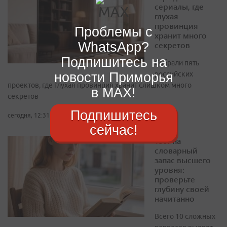
сериалы, где
глухая
провинция
Проблемы с
хранит много
WhatsApp?
секретов
Подпишитесь на
Собрали пять
новости Приморья
российских
проектов, где глухая провинция хранит слишком много
в MAX!
секретов
Подпишитесь
сегодня, 12:31
сейчас!
Тест на
словарный
запас высшего
уровня:
проверьте
глубину своей
начитанно
Всего 10 сложных