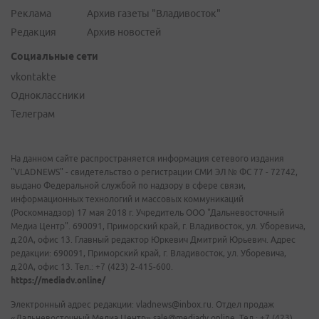
Реклама
Архив газеты "Владивосток"
Редакция
Архив новостей
Социальные сети
vkontakte
Одноклассники
Телеграм
На данном сайте распространяется информация сетевого издания
"VLADNEWS" - свидетельство о регистрации СМИ ЭЛ № ФС 77 - 72742,
выдано Федеральной службой по надзору в сфере связи,
информационных технологий и массовых коммуникаций
(Роскомнадзор) 17 мая 2018 г. Учредитель ООО "Дальневосточный
Медиа Центр". 690091, Приморский край, г. Владивосток, ул. Уборевича,
д.20А, офис 13. Главный редактор Юркевич Дмитрий Юрьевич. Адрес
редакции: 690091, Приморский край, г. Владивосток, ул. Уборевича,
д.20А, офис 13. Тел.: +7 (423) 2-415-600.
https://mediadv.online/
Электронный адрес редакции: vladnews@inbox.ru. Отдел продаж
«Дальневосточный Медиа Центр» sale@mediadv.online. Тел.: +7 (423)