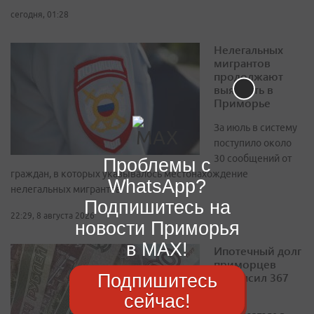
сегодня, 01:28
Нелегальных
мигрантов
продолжают
выявлять в
Приморье
За июль в систему
поступило около
30 сообщений от
Проблемы с
граждан, в которых указывалось местонахождение
WhatsApp?
нелегальных мигрантов
Подпишитесь на
22:29, 8 августа 2026
новости Приморья
в MAX!
Ипотечный долг
приморцев
Подпишитесь
превысил 367
млрд
сейчас!