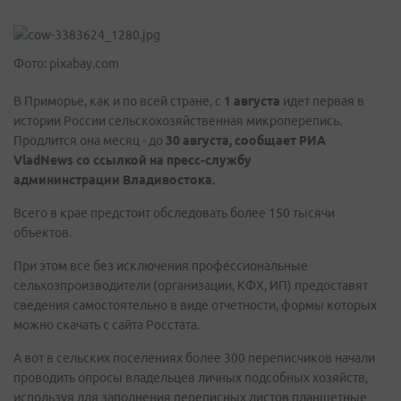
Фото: pixabay.com
В Приморье, как и по всей стране, с
1 августа
идет первая в
истории России сельскохозяйственная микроперепись.
Продлится она месяц - до
30 августа, сообщает РИА
VladNews со ссылкой на пресс-службу
админинстрации Владивостока.
Всего в крае предстоит обследовать более 150 тысячи
объектов.
При этом все без исключения профессиональные
сельхозпроизводители (организации, КФХ, ИП) предоставят
сведения самостоятельно в виде отчетности, формы которых
можно скачать с сайта Росстата.
А вот в сельских поселениях более 300 переписчиков начали
проводить опросы владельцев личных подсобных хозяйств,
используя для заполнения переписных листов планшетные