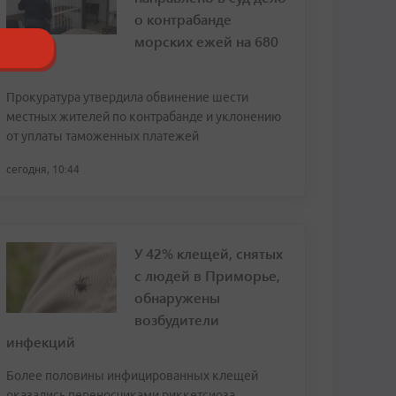
о контрабанде
морских ежей на 680
млн
Прокуратура утвердила обвинение шести
местных жителей по контрабанде и уклонению
от уплаты таможенных платежей
сегодня, 10:44
У 42% клещей, снятых
с людей в Приморье,
обнаружены
возбудители
инфекций
Более половины инфицированных клещей
оказались переносчиками риккетсиоза