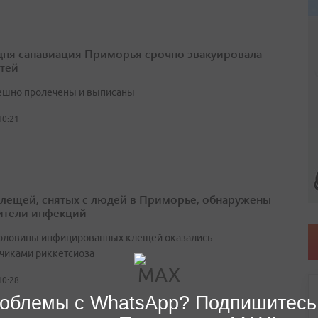
 дня санавиация Приморья срочно эвакуировала
етей
ешно пролечены и выписаны
10:21
клещей, снятых с людей в Приморье, обнаружены
ители инфекций
оловины инфицированных клещей оказались
чиками риккетсиоза
10:28
облемы с WhatsApp? Подпишитесь