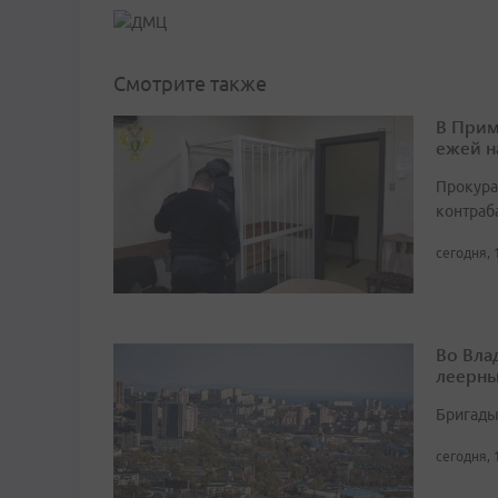
Смотрите также
В Прим
ежей н
Прокура
контраб
сегодня, 
Во Вла
леерны
Бригады
сегодня, 