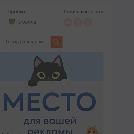
Пробки
Социальные сети
3 балла
Город на ладони