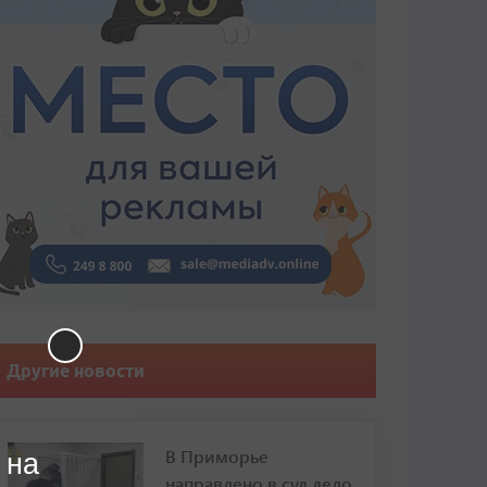
Другие новости
В Приморье
 на
направлено в суд дело