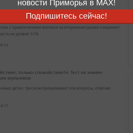
новости Приморья в MAX!
проса на вторичное жилье в Приморском крае
Подпишитесь сейчас!
л 15% за год
елок с привлечением ипотеки на вторичном рынке сохраняет
ность на уровне 31%
09:53
йствие, только спокойствие!»: Тест на знание
ких мультиков
нные дети с треском проваливают эти вопросы, отвечая
10:17