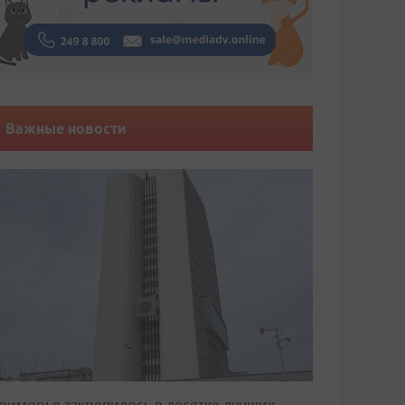
Важные новости
риморье закрепилось в десятке лучших