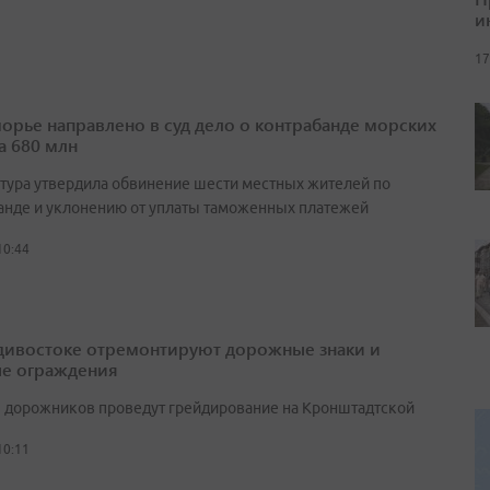
и
17
орье направлено в суд дело о контрабанде морских
а 680 млн
тура утвердила обвинение шести местных жителей по
анде и уклонению от уплаты таможенных платежей
10:44
дивостоке отремонтируют дорожные знаки и
е ограждения
 дорожников проведут грейдирование на Кронштадтской
10:11