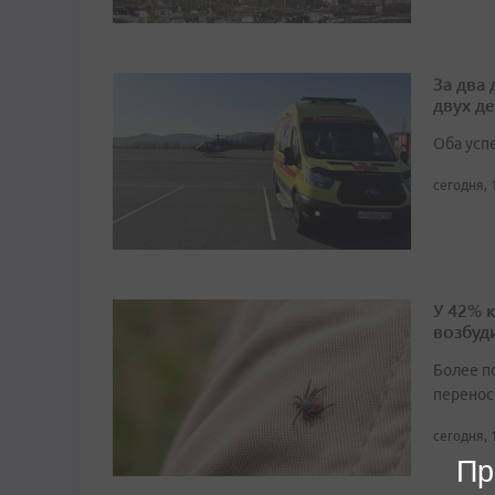
За два
двух д
Оба усп
сегодня, 
У 42% 
возбуд
Более п
перенос
сегодня, 
Пр