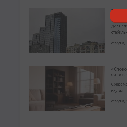
Рост с
состави
Доля сд
стабиль
сегодня, 
«Споко
советс
Совреме
наугад
сегодня, 