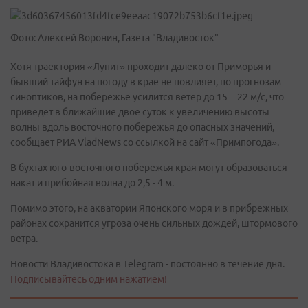
Фото: Алексей Воронин, Газета "Владивосток"
Хотя траектория «Лупит» проходит далеко от Приморья и
бывший тайфун на погоду в крае не повлияет, по прогнозам
синоптиков, на побережье усилится ветер до 15 – 22 м/с, что
приведет в ближайшие двое суток к увеличению высоты
волны вдоль восточного побережья до опасных значений,
сообщает РИА VladNews со ссылкой на сайт «Примпогода».
В бухтах юго-восточного побережья края могут образоваться
накат и прибойная волна до 2,5 - 4 м.
Помимо этого, на акватории Японского моря и в прибрежных
районах сохранится угроза очень сильных дождей, штормового
ветра.
Новости Владивостока в Telegram - постоянно в течение дня.
Подписывайтесь одним нажатием!