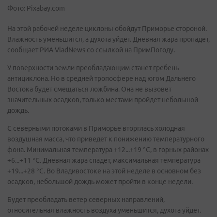
Фото: Pixabay.com
На этой рабочей неделе циклоны обойдут Приморье стороной.
Влажность уменьшится, а духота уйдет. Дневная жара пропадет,
сообщает РИА VladNews со ссылкой на ПримПогоду.
У поверхности земли преобладающим станет гребень
антициклона. Но в средней тропосфере над югом Дальнего
Востока будет смещаться ложбина. Она не вызовет
значительных осадков, только местами пройдет небольшой
дождь.
С северными потоками в Приморье вторглась холодная
воздушная масса, что приведет к понижению температурного
фона. Минимальная температура +12...+19 °С, в горных районах
+6...+11 °С. Дневная жара спадет, максимальная температура
+19...+28 °С. Во Владивостоке на этой неделе в основном без
осадков, небольшой дождь может пройти в конце недели.
Будет преобладать ветер северных направлений,
относительная влажность воздуха уменьшится, духота уйдет.