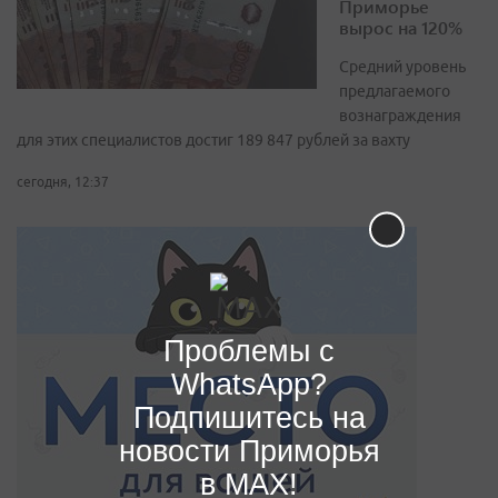
Приморье
вырос на 120%
Средний уровень
предлагаемого
вознаграждения
для этих специалистов достиг 189 847 рублей за вахту
сегодня, 12:37
Проблемы с
WhatsApp?
Подпишитесь на
новости Приморья
в MAX!