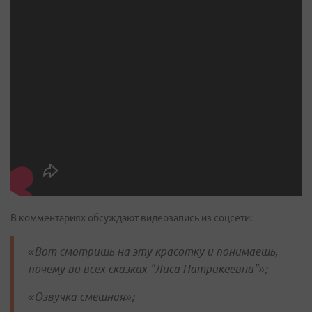
В комментариях обсуждают видеозапись из соцсети:
«Вот смотришь на эту красотку и понимаешь,
почему во всех сказках "Лиса Патрикеевна"»;
«Озвучка смешная»;