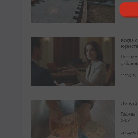
21:32, 7 
Когда 
юрист
По совм
работода
сегодня, 
Депута
Граждан
ЖКУ
сегодня, 