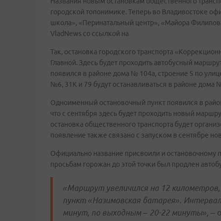
Названия новым остановкам общественного транспо
городской топонимике. Теперь во Владивостоке о
школа», «Перинатальный центр», «Майора Филипов
VladNews со ссылкой на
Так, остановка городского транспорта «Коррекцион
Главной. Здесь будет проходить автобусный маршр
появился в районе дома № 104а, строение 5 по ули
№6, 31К и 79 будут останавливаться в районе дома №
Одноименный остановочный пункт появился в район
что с сентября здесь будет проходить новый маршр
остановка общественного транспорта будет организ
появление также связано с запуском в сентябре н
Официально название присвоили и остановочному п
просьбам горожан до этой точки был продлен авто
«Маршрут увеличился на 12 километров
пункт «Назимовская батарея». Интервал
минут, по выходным – 20-22 минуты»,
– 