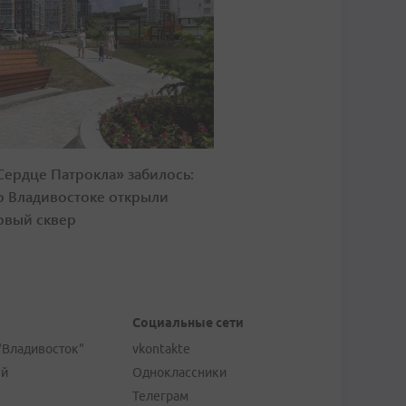
Сердце Патрокла» забилось:
о Владивостоке открыли
овый сквер
Социальные сети
"Владивосток"
vkontakte
ей
Одноклассники
Телеграм