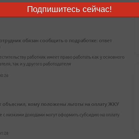
августа 2026
Подпишитесь сейчас!
сотрудник обязан сообщить о подработке: ответ
а
естительству работник имеет право работать как у основного
теля, так и у другого работодателя
00:26
т объяснил, кому положены льготы на оплату ЖКУ
е с низкими доходами могут оформить субсидию на оплату
01:28