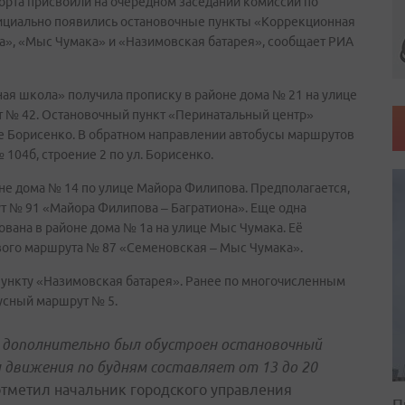
рта присвоили на очередном заседании комиссии по
фициально появились остановочные пункты «Коррекционная
а», «Мыс Чумака» и «Назимовская батарея», сообщает РИА
ная школа» получила прописку в районе дома № 21 на улице
ут № 42. Остановочный пункт «Перинатальный центр»
це Борисенко. В обратном направлении автобусы маршрутов
 104б, строение 2 по ул. Борисенко.
е дома № 14 по улице Майора Филипова. Предполагается,
ут № 91 «Майора Филипова – Багратиона». Еще одна
ована в районе дома № 1а на улице Мыс Чумака. Её
ового маршрута № 87 «Семеновская – Мыс Чумака».
ункту «Назимовская батарея». Ранее по многочисленным
бусный маршрут № 5.
, дополнительно был обустроен остановочный
 движения по будням составляет от 13 до 20
отметил начальник городского управления
П