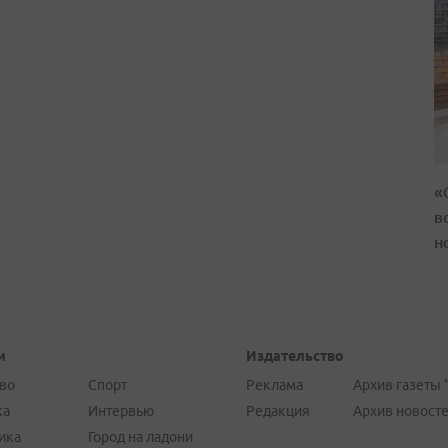
«
в
н
и
Издательство
во
Спорт
Реклама
Архив газеты 
ка
Интервью
Редакция
Архив новост
ика
Город на ладони