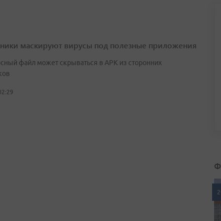
ики маскируют вирусы под полезные приложения
сный файл может скрываться в APK из сторонних
ков
02:29
Ф
2