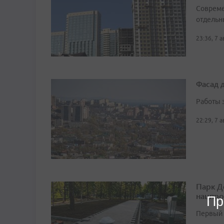
Совреме
отдельн
23:36, 7 
Фасад 
Работы 
22:29, 7 
Парк Д
нацпро
Пр
Первый 