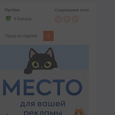
Пробки
Социальные сети
0 баллов
Город на ладони