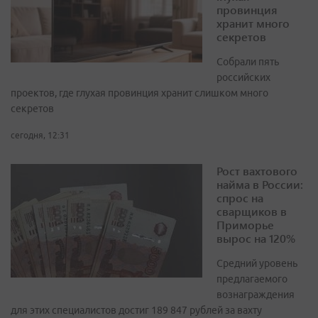
провинция
хранит много
секретов
Собрали пять
российских
проектов, где глухая провинция хранит слишком много
секретов
сегодня, 12:31
Рост вахтового
найма в России:
спрос на
сварщиков в
Приморье
вырос на 120%
Средний уровень
предлагаемого
вознаграждения
для этих специалистов достиг 189 847 рублей за вахту