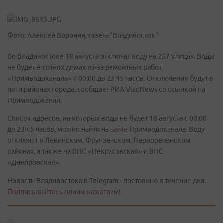
Фото: Алексей Воронин, газета "Владивосток"
Во Владивостоке 18 августа отключат воду на 267 улицах. Воды
не будет в сотнях домах из-за ремонтных работ
«Примводоканала» с 00:00 до 23:45 часов. Отключения будут в
пяти районах города, сообщает РИА VladNews со ссылкой на
Примводоканал.
Список адресов, на которых воды не будет 18 августа с 00:00
до 23:45 часов, можно найти на
сайте
Примводоканала. Воду
отключат в Ленинском, Фрунзенском, Первореченском
районах, а также на ВНС «Некрасовская» и ВНС
«Днепровская».
Новости Владивостока в Telegram - постоянно в течение дня.
Подписывайтесь одним нажатием!