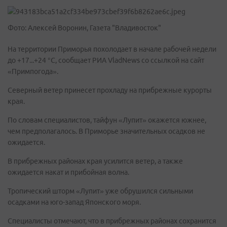
Фото: Алексей Воронин, Газета "Владивосток"
На территории Приморья похолодает в начале рабочей недели
до +17...+24 °С, сообщает РИА VladNews со ссылкой на сайт
«Примпогода».
Северный ветер принесет прохладу на прибрежные курорты
края.
По словам специалистов, тайфун «Лупит» окажется южнее,
чем предполагалось. В Приморье значительных осадков не
ожидается.
В прибрежных районах края усилится ветер, а также
ожидается накат и прибойная волна.
Тропический шторм «Лупит» уже обрушился сильными
осадками на юго-запад Японского моря.
Специалисты отмечают, что в прибрежных районах сохранится