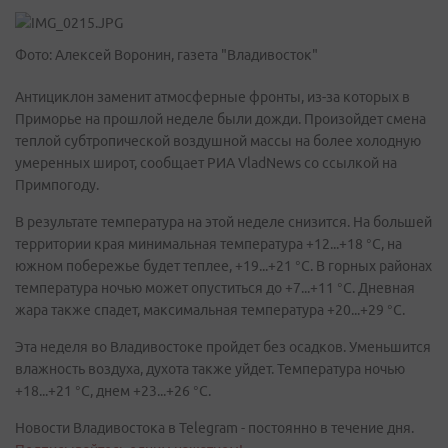
Фото: Алексей Воронин, газета "Владивосток"
Антициклон заменит атмосферные фронты, из-за которых в
Приморье на прошлой неделе были дожди. Произойдет смена
теплой субтропической воздушной массы на более холодную
умеренных широт, сообщает РИА VladNews со ссылкой на
Примпогоду.
В результате температура на этой неделе снизится. На большей
территории края минимальная температура +12...+18 °С, на
южном побережье будет теплее, +19...+21 °С. В горных районах
температура ночью может опуститься до +7...+11 °С. Дневная
жара также спадет, максимальная температура +20...+29 °С.
Эта неделя во Владивостоке пройдет без осадков. Уменьшится
влажность воздуха, духота также уйдет. Температура ночью
+18...+21 °С, днем +23...+26 °С.
Новости Владивостока в Telegram - постоянно в течение дня.