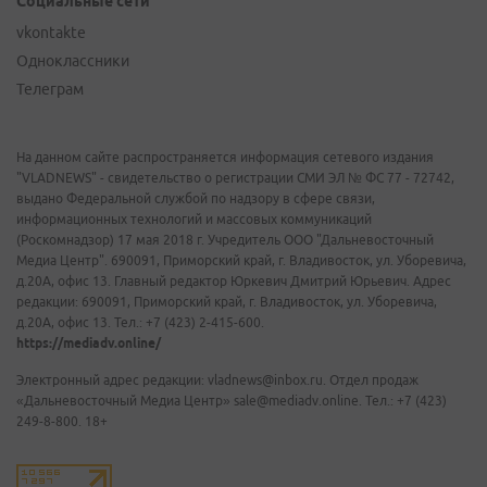
Социальные сети
vkontakte
Одноклассники
Телеграм
На данном сайте распространяется информация сетевого издания
"VLADNEWS" - свидетельство о регистрации СМИ ЭЛ № ФС 77 - 72742,
выдано Федеральной службой по надзору в сфере связи,
информационных технологий и массовых коммуникаций
(Роскомнадзор) 17 мая 2018 г. Учредитель ООО "Дальневосточный
Медиа Центр". 690091, Приморский край, г. Владивосток, ул. Уборевича,
д.20А, офис 13. Главный редактор Юркевич Дмитрий Юрьевич. Адрес
редакции: 690091, Приморский край, г. Владивосток, ул. Уборевича,
д.20А, офис 13. Тел.: +7 (423) 2-415-600.
https://mediadv.online/
Электронный адрес редакции: vladnews@inbox.ru. Отдел продаж
«Дальневосточный Медиа Центр» sale@mediadv.online. Тел.: +7 (423)
249-8-800. 18+