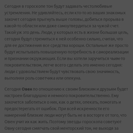
Сегодня в гороскопе тон будут задавать честолюбивые
устремления. Не удивляйтесь, если кто-то из ваших знакомых
захочет сегодня прыгнуть выше головы, добиться прорыва в
какой-то области или даже самоутвердиться за чужой счет.
Такой уж это день. Люди, у которых есть в жизни большая цель,
сегодня будут стремиться к ней особенно сильно, считая, что
для ее достижения все средства хороши. Остальные же просто
будут испытывать повышенную потребность в самореализации
и признании окружающих. Если вы хотели заручиться чьим-то
покровительством, легче всего сделать это именно сегодня:
люди с удовольствием будут чувствовать свою значимость,
выполняя роль советчика или опекуна.
Сегодня
Овен
по отношению к своим близким и друзьям будет
настроен благодушно и немного покровительственно. Ему
захочется заботиться о них, как о детях, опекать, помогать и
предостерегать от ошибок. При всей искренности его
намерений близкие люди могут быть не в восторге от того, что
Овен учит их как жить. Поэтому звезды гороскопа советуют
Овну сегодня смягчать свой менторский тон, не выходя за