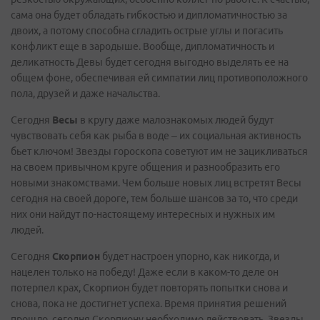
сама она будет обладать гибкостью и дипломатичностью за
двоих, а потому способна сгладить острые углы и погасить
конфликт еще в зародыше. Вообще, дипломатичность и
деликатность Девы будет сегодня выгодно выделять ее на
общем фоне, обеспечивая ей симпатии лиц противоположного
пола, друзей и даже начальства.
Сегодня
Весы
в кругу даже малознакомых людей будут
чувствовать себя как рыба в воде – их социальная активность
бьет ключом! Звезды гороскопа советуют им не зацикливаться
на своем привычном круге общения и разнообразить его
новыми знакомствами. Чем больше новых лиц встретят Весы
сегодня на своей дороге, тем больше шансов за то, что среди
них они найдут по-настоящему интересных и нужных им
людей.
Сегодня
Скорпион
будет настроен упорно, как никогда, и
нацелен только на победу! Даже если в каком-то деле он
потерпел крах, Скорпион будет повторять попытки снова и
снова, пока не достигнет успеха. Время принятия решений
прошло, сегодня Скорпиону необходимо действовать. Звезды