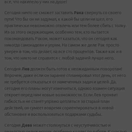
все, что накипело у них на душе!
Сегодня ничто не сможет заставить
Рака
свернуть со своего
пути! Что бы он ни задумал, к какой бы цели ни шел, его
практически невозможно отвлечь или тем более сбить с толку.
Из-за этого окружающим, особенно тем, кто пытается
покомандовать Раком, может казаться, что он сегодня как
никогда самонадеян и упрям. На самом же деле Рак просто
уверен в том, что делает, на все сто процентов. Также как и в
том, что никто не справится с любой задачей лучше него.
Сегодня
Лев
должен быть готов к неожиданным поворотам!
Впрочем, даже если он заранее спланировал этот день, от него
не требуется отказаться от намеченных задач и целей. Да,
сегодня его планы могут измениться, однако взамен ситуация
откроет перед ним новые возможности. Если Лев проявит
гибкость и не станет упрямо цепляться за старый план
действий, он сумеет вовремя сориентироваться в новой
обстановке и воспользоваться подарками судьбы.
Сегодня
Дева
может столкнуться с неуступчивостью и
резкостью окружающих, особенно коллег по работе. К счастью,