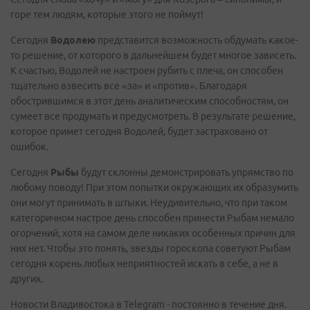
горе тем людям, которые этого не поймут!
Сегодня
Водолею
представится возможность обдумать какое-
то решение, от которого в дальнейшем будет многое зависеть.
К счастью, Водолей не настроен рубить с плеча, он способен
тщательно взвесить все «за» и «против». Благодаря
обострившимся в этот день аналитическим способностям, он
сумеет все продумать и предусмотреть. В результате решение,
которое примет сегодня Водолей, будет застраховано от
ошибок.
Сегодня
Рыбы
будут склонны демонстрировать упрямство по
любому поводу! При этом попытки окружающих их образумить
они могут принимать в штыки. Неудивительно, что при таком
категоричном настрое день способен принести Рыбам немало
огорчений, хотя на самом деле никаких особенных причин для
них нет. Чтобы это понять, звезды гороскопа советуют Рыбам
сегодня корень любых неприятностей искать в себе, а не в
других.
Новости Владивостока в Telegram - постоянно в течение дня.