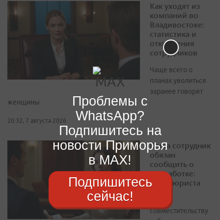
Как уходят из
компаний во
Владивостоке:
статистика и
откровения
сотрудников
Чаще всего о
планах уволиться
заранее говорят
Проблемы с
женщины
WhatsApp?
20:32, 7 августа 2026
Подпишитесь на
новости Приморья
Когда сотрудник
обязан
в MAX!
сообщить о
подработке:
Подпишитесь
ответ юриста
сейчас!
По
совместительству