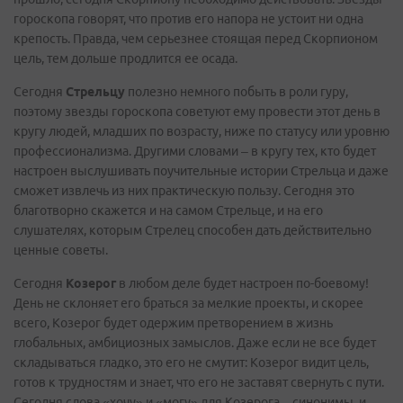
гороскопа говорят, что против его напора не устоит ни одна
крепость. Правда, чем серьезнее стоящая перед Скорпионом
цель, тем дольше продлится ее осада.
Сегодня
Стрельцу
полезно немного побыть в роли гуру,
поэтому звезды гороскопа советуют ему провести этот день в
кругу людей, младших по возрасту, ниже по статусу или уровню
профессионализма. Другими словами – в кругу тех, кто будет
настроен выслушивать поучительные истории Стрельца и даже
сможет извлечь из них практическую пользу. Сегодня это
благотворно скажется и на самом Стрельце, и на его
слушателях, которым Стрелец способен дать действительно
ценные советы.
Сегодня
Козерог
в любом деле будет настроен по-боевому!
День не склоняет его браться за мелкие проекты, и скорее
всего, Козерог будет одержим претворением в жизнь
глобальных, амбициозных замыслов. Даже если не все будет
складываться гладко, это его не смутит: Козерог видит цель,
готов к трудностям и знает, что его не заставят свернуть с пути.
Сегодня слова «хочу» и «могу» для Козерога – синонимы, и