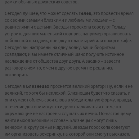
рамки обычных дружеских советов.
Сегодня лучшее, что может сделать
Телец
, это провести время
со своими самыми близкими и любимыми людьми – с
родителями и с детьми. Звезды гороскопа советуют Тельцу
устроить для них маленький сюрприз, например организовать
небольшой праздник, поездку в планетарий или поход в кафе.
Сегодня вы настроены на одну волну, ваши биоритмы
совпадают, и вы имеете отличный шанс получить истинное
наслаждение от общества друг друга. А заодно – завести
разговор о чем-то, о чем в другое время не решались
поговорить.
Сегодня в
Близнецах
проснется великий оратор! Ну, если и не
великий, то хотя бы неплохой. Близнецам будет что сказать, и
они сумеют облечь свои слова в убедительную форму, правда,
в течение дня они могут то и дело сталкиваться с тем, что
окружающие не настроены слушать их вечно. По-настоящему
найти выход эмоциям и словам Близнецы смогут лишь
вечером, в кругу семьи и друзей. Звезды гороскопа советуют
им организовать вечеринку, на которой они смогут высказать