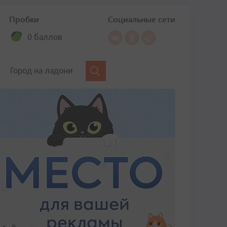
Пробки
Социальные сети
0 баллов
Город на ладони