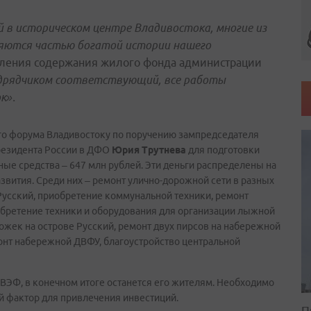
 в историческом центре Владивостока, многие из
ляются частью богатой истории нашего
ления содержания жилого фонда администрации
дрядчиком соответствующий, все работы
к».
го форума Владивостоку по поручению зампредседателя
резидента России в ДФО
Юрия Трутнева
для подготовки
е средства – 647 млн рублей. Эти деньги распределены на
вития. Среди них – ремонт улично-дорожной сети в разных
 Русский, приобретение коммунальной техники, ремонт
бретение техники и оборудования для организации лыжной
ожек на острове Русский, ремонт двух пирсов на набережной
онт набережной ДВФУ, благоустройство центральной
 к ВЭФ, в конечном итоге останется его жителям. Необходимо
й фактор для привлечения инвестиций.
П