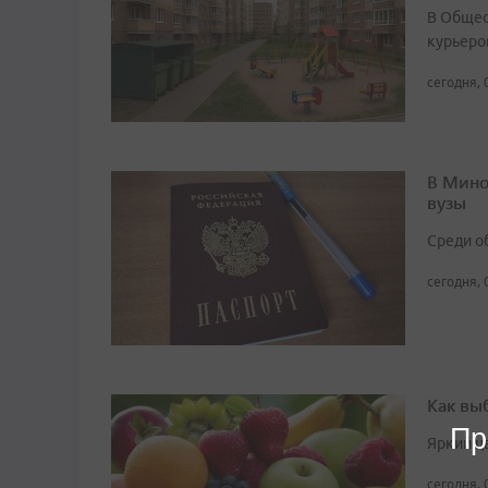
В Общест
курьеро
сегодня, 
В Мино
вузы
Среди о
сегодня, 
Как вы
Пр
Яркий ц
сегодня, 