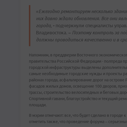
«Ежегодно ремонтируем несколько зданий
них давно ждали обновления. Все они яв
города,
-
подчеркнули специалисты управ
Владивостока.
–
Поэтому контроль за по
должны проводиться качественно и в сро
Напомним, в преддверии Восточного экономическо
правительства Российской Федерации - полпреда п
городской инфраструктуры выделены дополнительны
самые необходимые городские нужды и проекты раз
районах города, асфальтирование дорог на острове
фасадов жилых домов, освещение 100 дворов, прио
трассы, строительство велосипедных и беговых дор
Спортивной гавани, благоустройство и текущий рем
площади.
В мэрии отмечают: все, что будет сделано в городе
отметить также, что проведение форума – серьезны