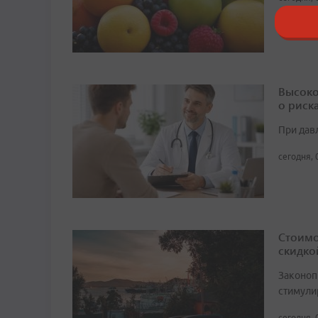
Высоко
о риск
При дав
сегодня, 
Стоимо
скидко
Законоп
стимули
сегодня, 