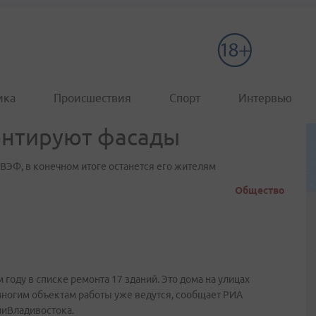
ика
Происшествия
Спорт
Интервью
онтируют фасады
к ВЭФ, в конечном итоге останется его жителям
Общество
 году в списке ремонта 17 зданий. Это дома на улицах
многим объектам работы уже ведутся, сообщает РИА
ииВладивостока.