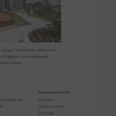
Сердце Патрокла» забилось:
о Владивостоке открыли
овый сквер
Социальные сети
"Владивосток"
vkontakte
ей
Одноклассники
Телеграм