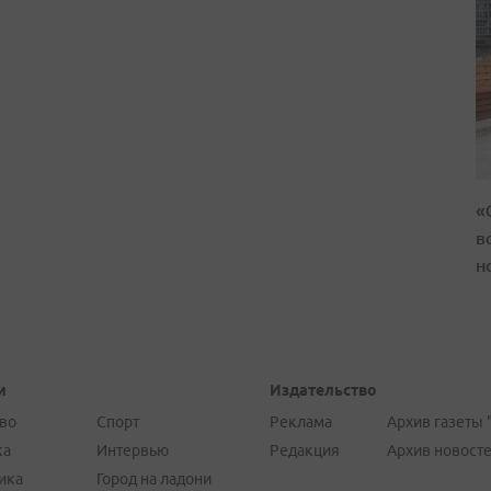
«
в
н
и
Издательство
во
Спорт
Реклама
Архив газеты 
ка
Интервью
Редакция
Архив новост
ика
Город на ладони