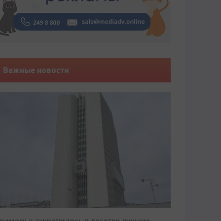
Важные новости
риморье закрепилось в десятке лучших