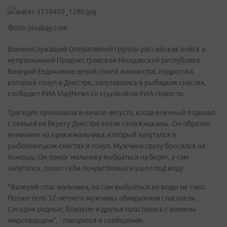
Фото: pixabay.com
Военнослужащий Оперативной группы российских войск в
непризнанной Приднестровской Молдавской республике
Валерий Евдокимов ценой своей жизни спас подростка,
который тонул в Днестре, запутавшись в рыбацких снастях,
сообщает РИА VladNews со ссылкой на РИА Новости.
Трагедия произошла в начале августа, когда военный отдыхал
с семьей на берегу Днестра возле села Кицканы. Он обратил
внимание на крики мальчика, который запутался в
рыболовецких снастях и тонул. Мужчина сразу бросился на
помощь. Он помог мальчику выбраться на берег, а сам
запутался, плохо себя почувствовал и ушел под воду.
"Валерий спас мальчика, но сам выбраться из воды не смог.
Позже тело 37-летнего мужчины обнаружили спасатели.
Сегодня родные, близкие и друзья простились с воином-
миротворцем", - говорится в сообщении.