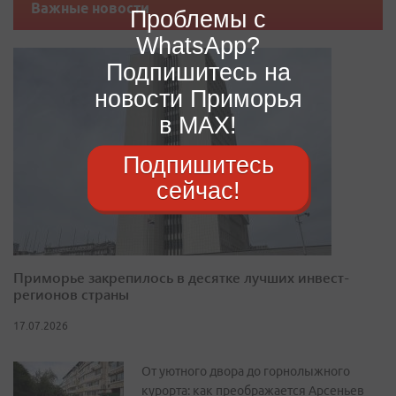
Важные новости
Проблемы с
WhatsApp?
Подпишитесь на
новости Приморья
в MAX!
Подпишитесь
сейчас!
Приморье закрепилось в десятке лучших инвест-
регионов страны
17.07.2026
От уютного двора до горнолыжного
курорта: как преображается Арсеньев