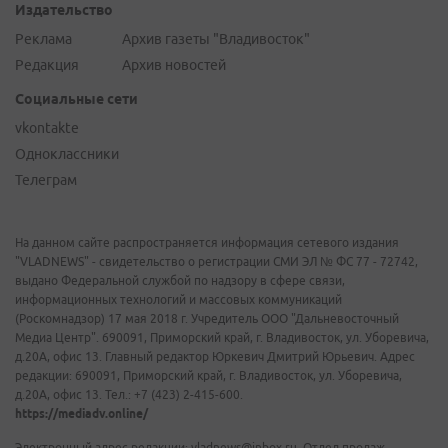
Издательство
Реклама
Архив газеты "Владивосток"
Редакция
Архив новостей
Социальные сети
vkontakte
Одноклассники
Телеграм
На данном сайте распространяется информация сетевого издания
"VLADNEWS" - свидетельство о регистрации СМИ ЭЛ № ФС 77 - 72742,
выдано Федеральной службой по надзору в сфере связи,
информационных технологий и массовых коммуникаций
(Роскомнадзор) 17 мая 2018 г. Учредитель ООО "Дальневосточный
Медиа Центр". 690091, Приморский край, г. Владивосток, ул. Уборевича,
д.20А, офис 13. Главный редактор Юркевич Дмитрий Юрьевич. Адрес
редакции: 690091, Приморский край, г. Владивосток, ул. Уборевича,
д.20А, офис 13. Тел.: +7 (423) 2-415-600.
https://mediadv.online/
Электронный адрес редакции: vladnews@inbox.ru. Отдел продаж