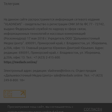
Телеграм
На данном сайте распространяется информация сетевого издания
"VLADNEWS" - свидетельство о регистрации СМИ ЭЛ № ФС 77 - 72742,
выдано Федеральной службой по надзору в сфере связи,
информационных технологий и массовых коммуникаций
(Роскомнадзор) 17 мая 2018 г. Учредитель ООО "Дальневосточный
Медиа Центр". 690091, Приморский край, г. Владивосток, ул. Уборевича,
д.20А, офис 13. Главный редактор Юркевич Дмитрий Юрьевич. Адрес
редакции: 690091, Приморский край, г. Владивосток, ул. Уборевича,
д.20А, офис 13. Тел.: +7 (423) 2-415-600.
https://mediadv.online/
Электронный адрес редакции: vladnews@inbox.ru. Отдел продаж
«Дальневосточный Медиа Центр» sale@mediadv.online. Тел.: +7 (423)
249-8-800. 18+
Просматривая наш сайт, вы соглашаетесь с
СОГЛАСЕН
использованием нами
cookie-файлов
.