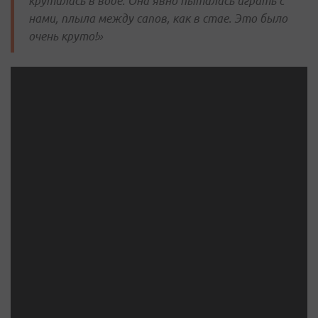
крутилась в воде. Она явно пыталась играть с
нами, плыла между сапов, как в стае. Это было
очень круто!»