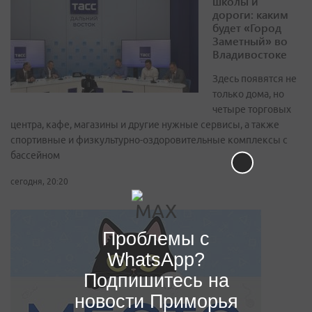
школы и
дороги: каким
будет «Город
Заметный» во
Владивостоке
Здесь появятся не
только дома, но
четыре торговых
центра, кафе, магазины и другие нужные сервисы, а также
спортивные и физкультурно-оздоровительные комплексы с
бассейном
сегодня, 20:20
Проблемы с
WhatsApp?
Подпишитесь на
новости Приморья