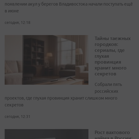
появлении акул у берегов Владивостока начали поступать ещё
в июне
сегодня, 12:18
Тайны таежных
городков:
сериалы, где
глухая
провинция
хранит много
секретов
Собрали пять
российских
проектов, где глухая провинция хранит слишком много
секретов
сегодня, 12:31
Рост вахтового
найма в России: