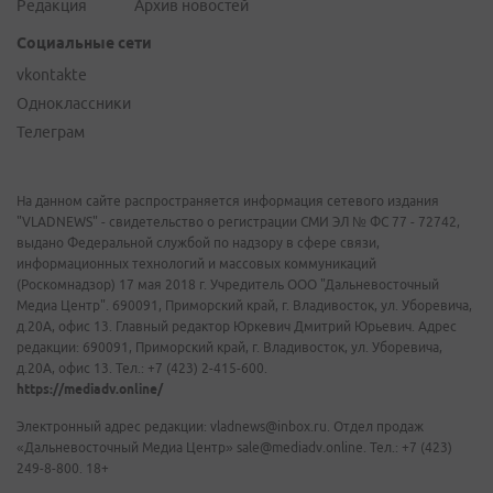
Редакция
Архив новостей
Социальные сети
vkontakte
Одноклассники
Телеграм
На данном сайте распространяется информация сетевого издания
"VLADNEWS" - свидетельство о регистрации СМИ ЭЛ № ФС 77 - 72742,
выдано Федеральной службой по надзору в сфере связи,
информационных технологий и массовых коммуникаций
(Роскомнадзор) 17 мая 2018 г. Учредитель ООО "Дальневосточный
Медиа Центр". 690091, Приморский край, г. Владивосток, ул. Уборевича,
д.20А, офис 13. Главный редактор Юркевич Дмитрий Юрьевич. Адрес
редакции: 690091, Приморский край, г. Владивосток, ул. Уборевича,
д.20А, офис 13. Тел.: +7 (423) 2-415-600.
https://mediadv.online/
Электронный адрес редакции: vladnews@inbox.ru. Отдел продаж
«Дальневосточный Медиа Центр» sale@mediadv.online. Тел.: +7 (423)
249-8-800. 18+