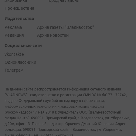
Экономика
Город на ладони
Происшествия
Издательство
Реклама
Архив газеты "Владивосток"
Редакция
Архив новостей
Социальные сети
vkontakte
Одноклассники
Телеграм
На данном сайте распространяется информация сетевого издания
"VLADNEWS" - свидетельство о регистрации СМИ ЭЛ № ФС 77 - 72742,
выдано Федеральной службой по надзору в сфере связи,
информационных технологий и массовых коммуникаций
(Роскомнадзор) 17 мая 2018 г. Учредитель ООО "Дальневосточный
Медиа Центр". 690091, Приморский край, г. Владивосток, ул. Уборевича,
д.20А, офис 13. Главный редактор Юркевич Дмитрий Юрьевич. Адрес
редакции: 690091, Приморский край, г. Владивосток, ул. Уборевича,
д.20А, офис 13. Тел.: +7 (423) 2-415-600.