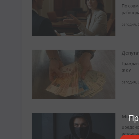
По совм
работода
сегодня, 
Депута
Граждан
ЖКУ
сегодня, 
Мошенн
Пр
Вредоно
источни