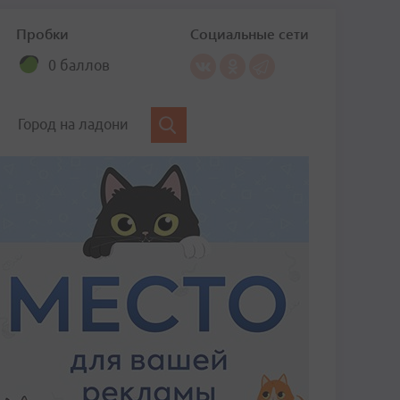
Пробки
Социальные сети
0 баллов
Город на ладони