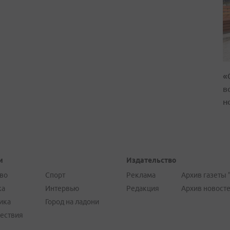
«
в
н
и
Издательство
во
Спорт
Реклама
Архив газеты 
ка
Интервью
Редакция
Архив новост
ика
Город на ладони
ествия