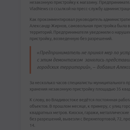
незаконную пристройку к магазину. Предпринимате
VladNews со ссылкой на пресс-службу администраци
Как прокомментировал руководитель администрати
Александр Жирнов, самовольная пристройка была в
территорий. Предпринимателя уведомили о нарушен
пристройку, возведенную без разрешений.
«Предприниматель не принял мер по устр
с этим демонтажом занялись представи
городских территорий», – добавил Алекс
За несколько часов специалисты муниципального п
хранения незаконную пристройку площадью 35 ква
К слову, во Владивостоке ведётся постоянная раб
объектов. В прошлом месяце, к примеру, с улиц го
квадратных метров. Киоски, гаражи, металлические
без разрешений, вывезли с Верхнепортовой, 72, про
14.