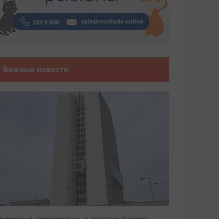
Важные новости
риморье закрепилось в десятке лучших