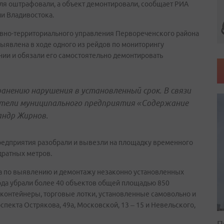
ля оштрафовали, а объект демонтировали, сообщает РИА
и Владивостока.
вно-территориального управления Первореченского района
ыявлена в ходе одного из рейдов по мониторингу
ии и обязали его самостоятельно демонтировать
анению нарушения в установленный срок. В связи
тели муниципального предприятия «Содержание
андр Жирнов.
редприятия разобрали и вывезли на площадку временного
дратных метров.
ота по выявлению и демонтажу незаконно установленных
рода убрали более 40 объектов общей площадью 850
 контейнеры, торговые лотки, установленные самовольно и
спекта Острякова, 49а, Московской, 13 – 15 и Невельского,
П