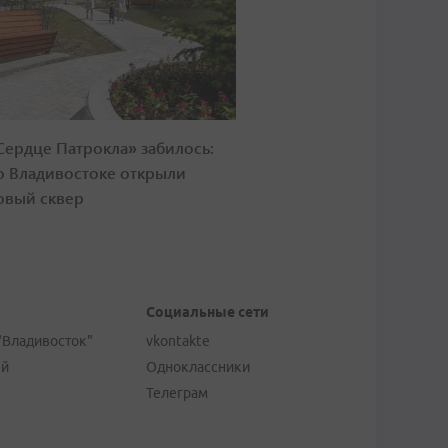
Сердце Патрокла» забилось:
о Владивостоке открыли
овый сквер
Социальные сети
"Владивосток"
vkontakte
ей
Одноклассники
Телеграм