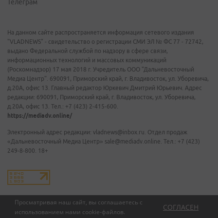
Телеграм
На данном сайте распространяется информация сетевого издания
"VLADNEWS" - свидетельство о регистрации СМИ ЭЛ № ФС 77 - 72742,
выдано Федеральной службой по надзору в сфере связи,
информационных технологий и массовых коммуникаций
(Роскомнадзор) 17 мая 2018 г. Учредитель ООО "Дальневосточный
Медиа Центр". 690091, Приморский край, г. Владивосток, ул. Уборевича,
д.20А, офис 13. Главный редактор Юркевич Дмитрий Юрьевич. Адрес
редакции: 690091, Приморский край, г. Владивосток, ул. Уборевича,
д.20А, офис 13. Тел.: +7 (423) 2-415-600.
https://mediadv.online/
Электронный адрес редакции: vladnews@inbox.ru. Отдел продаж
«Дальневосточный Медиа Центр» sale@mediadv.online. Тел.: +7 (423)
249-8-800. 18+
Просматривая наш сайт, вы соглашаетесь с
СОГЛАСЕН
использованием нами
cookie-файлов
.