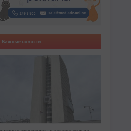
Важные новости
риморье закрепилось в десятке лучших