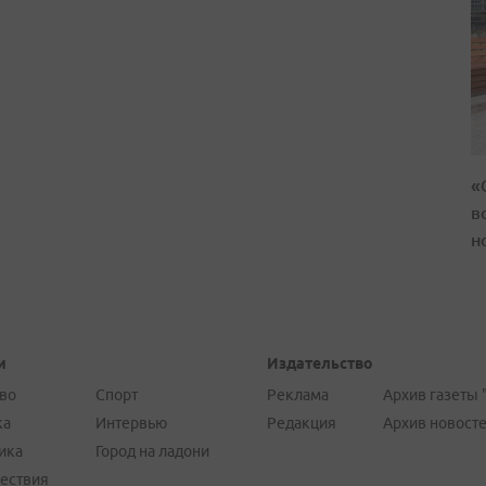
«
в
н
и
Издательство
во
Спорт
Реклама
Архив газеты 
ка
Интервью
Редакция
Архив новост
ика
Город на ладони
ествия