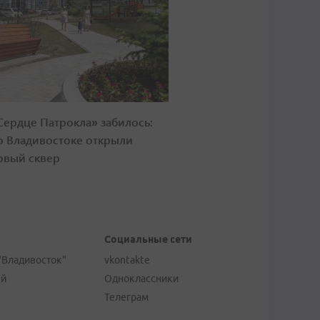
Сердце Патрокла» забилось:
о Владивостоке открыли
овый сквер
Социальные сети
"Владивосток"
vkontakte
ей
Одноклассники
Телеграм