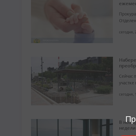
ежемес
Прокура
Отделен
сегодня, 
Набере
преобр
Сейчас 
участке
сегодня, 
Пр
В нояб
недели