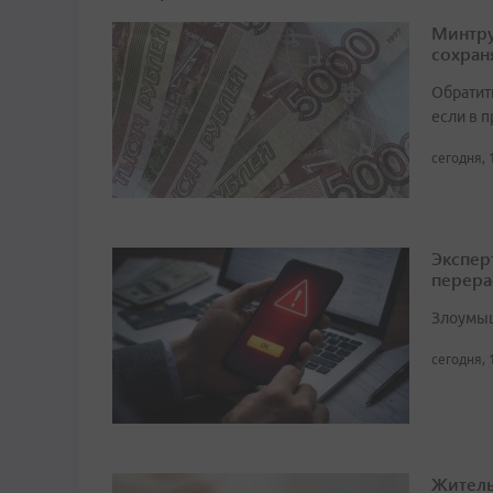
Минтру
сохран
Обратит
если в 
сегодня, 
Экспер
перера
Злоумыш
сегодня, 
Житель