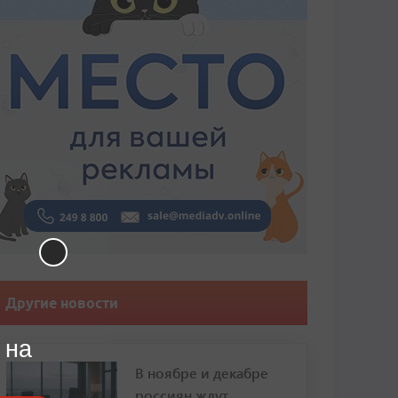
Другие новости
 на
В ноябре и декабре
россиян ждут