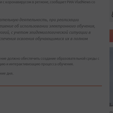
и с коронавирусом в регионе, сообщает РИА VladNews со
тельную деятельность, при реализации
шение об использовании электронного обучения,
гий, с учетом эпидемиологической ситуации в
беспечения освоения обучающимися их в полном
дение должно обеспечить создание образовательной среды с
ию и интерактивизацию процесса обучения.
ние дня.
П