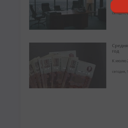
В ноябре
сегодня, 
Средня
год
К июлю 
сегодня, 