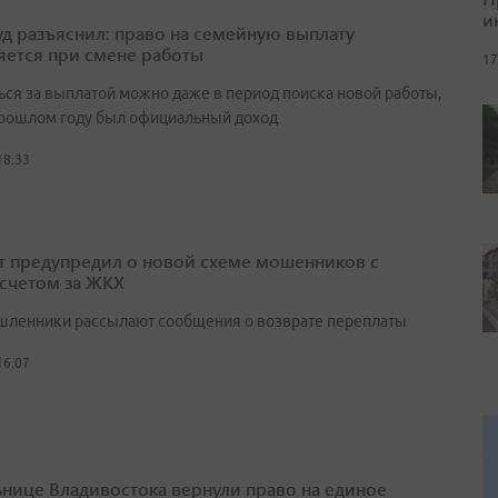
и
д разъяснил: право на семейную выплату
яется при смене работы
17
ься за выплатой можно даже в период поиска новой работы,
прошлом году был официальный доход
18:33
т предупредил о новой схеме мошенников с
счетом за ЖКХ
ленники рассылают сообщения о возврате переплаты
16:07
нице Владивостока вернули право на единое