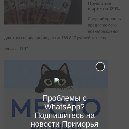
Приморье
вырос на 120%
Средний уровень
предлагаемого
вознаграждения
для этих специалистов достиг 189 847 рублей за вахту
сегодня, 12:37
Проблемы с
WhatsApp?
Подпишитесь на
новости Приморья