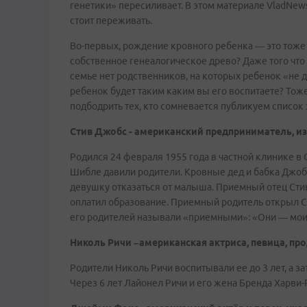
генетики» пересиливает. В этом материале VladNews
стоит переживать.
Во-первых, рождение кровного ребенка — это тоже 
собственное генеалогическое древо? Даже того что 
семье нет родственников, на которых ребенок «не д
ребенок будет таким каким вы его воспитаете? То
подбодрить тех, кто сомневается публикуем список 
Стив Джобс - американский предприниматель, и
Родился 24 февраля 1955 года в частной клинике в 
Шибле давили родители. Кровные дед и бабка Джобс
девушку отказаться от малыша. Приемный отец Стив
оплатил образование. Приемный родитель открыл Ст
его родителей называли «приемными»: «Они — мои 
Николь Ричи –американская актриса, певица, пр
Родители Николь Ричи воспитывали ее до 3 лет, а з
Через 6 лет Лайонел Ричи и его жена Бренда Харви