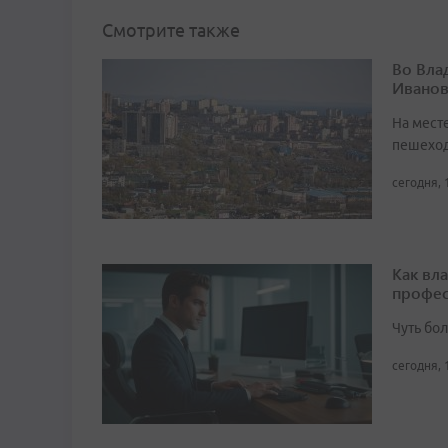
Смотрите также
Во Вла
Иванов
На мест
пешеход
сегодня, 
Как вл
профес
Чуть бо
сегодня, 