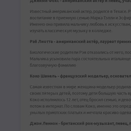
Джейми Фокс - американский актёр и певец, учас
Известный американский актер, родился в Техасе. Р
воспитание в приемную семью Марка Тэлли и Эсфирь
Именно она привила мальчику любовь к искусствам,
изучать классическую музыку в колледже.
Рэй Лиотта - американский актёр, лауреат прем
Биологические родители Рэя отказались от него, по
Мальчика усыновила пара состоятельных итальянцев
благозвучную фамилию
Коко Шанель - французский модельер, основател
Самая известная в мире женщина-модельер родилась
своих пятерых детей, поэтому дети большую часть 
Коко исполнилось 12 лет, отец бросил семью, и дево
потом в интернат. По словам Коко, именно это опр
унылых приютских платьях и мечтала красиво одева
Джон Леннон - британский рок-музыкант, певец, п