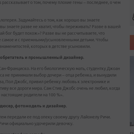
 рассказывает о том, почему плохие гены – последнее, о чем
лотерея. Задумайтесь о том, как хорошо вы знаете
вы знаете разве не хватит, чтобы переживать? Разве в вашей
ай бог будет похож»? Разве вы не рассчитываете, что
же самое и с приемными/усыновленными детьми. Чтобы
знаменитостей, которых в детстве усыновили.
зобретатель и промышленный дизайнер.
Сан-Франциско. На его биологическую мать, студентку Джоан
а не принимали выбор дочери – отца ребенка, и вынудили
а, Пол Джобс, привил ребенку любовь к электронике и
иву все дороги мира. Сам Стив Джобс очень не любил, когда
настоящие родители на 100 %».
одюсер, фотомодель и дизайнер.
атем передали ее под опеку своему другу Лайонелу Ричи.
-Ричи официально удочерили девочку.
П