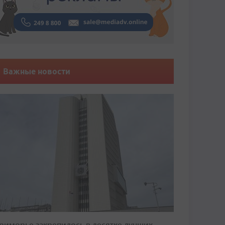
Важные новости
риморье закрепилось в десятке лучших