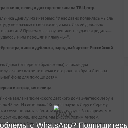
тра и кино, певец и диктор телеканала ТВ Центр.
льчика Данилу. Из интервью: "У нас давно появилась мысль
тут, у нее началась своя жизнь, а мы с Люсей довольно
 вырастить? Причем мы сразу решили: не удастся родить —
 удалось, и мы перешли к плану «Б»".
тёр театра, кино и дубляжа, народный артист Российской
чь Дарья (от первого брака жены), а также два
лу, а через какое-то время и его родного брата Степана.
льный фонд для помощи детям.
ерная и эстрадная певица.
й - она взяла из тюменского детского дома 3-летнюю Леру и
ыло 48 лет. Из интервью: "Хочется научить Леру и Сережу
 сочувствовать, заботиться друг о друге. За то время, что
о другие, домашние дети. Мы рисуем, лепим, читаем,
 с друзьями. Они, конечно, и шалят, и балуются, но они
облемы с WhatsApp? Подпишитесь