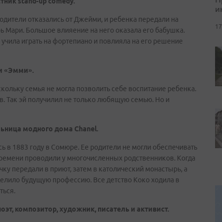
тник stand-up comedy.
и
одители отказались от Джейми, и ребенка передали на
17
 Мари. Большое влияение на него оказала его бабушка.
 учила играть на фортепиано и повлияла на его решение
ии «Эмми».
скольку семья не могла позволить себе воспитание ребенка.
. Так эй получилил не только любящую семью. Но и
ьница модного дома Chanel.
 в 1883 году в Сомюре. Ее родители не могли обеспечивать
времени проводили у многочисленных родственников. Когда
чку передали в приют, затем в католический монастырь, а
еделило будущую профессию. Все детство Коко ходила в
ться.
оэт, композитор, художник, писатель и активист.