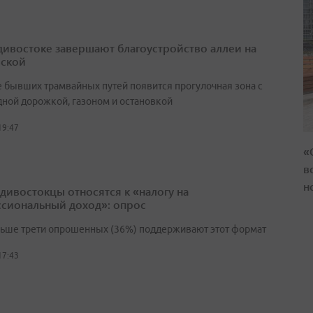
дивостоке завершают благоустройство аллеи на
ской
е бывших трамвайных путей появится прогулочная зона с
ной дорожкой, газоном и остановкой
19:47
«
в
н
адивостокцы относятся к «налогу на
сиональный доход»: опрос
льше трети опрошенных (36%) поддерживают этот формат
17:43