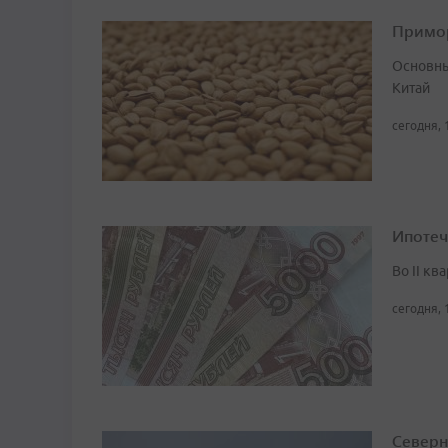
Примор
Основны
Китай
сегодня, 
Ипотеч
Во II кв
сегодня, 
Северн