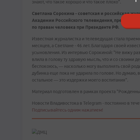
знают, что такое хорошо и что такое плохо".
Светлана Сорокина - советская и российская жур
Академии Российского телевидения, преподават
по правам человека при Президенте РФ.
Известная журналистка и телеведущая стала прием
месяцев, а Светлане - 46 лет. Благодаря своей изве
усыновления. Из интервью Сорокиной: "Не вижу раз
влила в голову ту здравую мысль, что и со своими д
беспокоюсь, — насколько могу выполнять свой роди
дубинка еще пока не ударила по голове. Но думаю, все
остальное — это издержки моего воспитания".
Материал подготовлен в рамках проекта "Рожденн
Новости Владивостока в Telegram - постоянно в тече
Подписывайтесь одним нажатием!