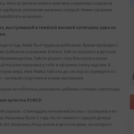
ь. Мать встретила нового мужчину и мальчика отдали на
не одобряла увлечение мальчика гитарой. Мими говорила:
 заработать на жизнь!»
л, выступавший в тяжёлой весовой категории; один из
ии.
 еще и года. Майк был трудным ребенком. Время проводил с
 грабежом и кражами. В итоге Тайсон оказался в детской
Мохаммеда Али. Тайсон решил стать боксером и начал
рый поселил мальчика у себя и оформил опеку над ним. В
серов мира. Имя Майка Тайсона до сих пор ассоциируется с
н – великий спортсмен и кумир миллионов.
торые не побоялись усыновить ребенка и теперь счастливы.
нная артистка РСФСР.
телесериале «Семнадцать мгновений весны». Екатерина и ее
а. Мальчику было 2 года. На тот момент старшей дочери
 лет. Мальчика Лешу взяли в детском доме, из которого