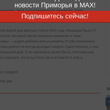
новости Приморья в MAX!
налистка, теле- и радиоведущая, режиссёр. Член
Подпишитесь сейчас!
ель Высшей школы экономики, в прошлом - член Совета
ной мамой для девочки Тони в 2003 году. Малышке было 11
стности Светлана смогла привлечь внимание к теме
ницы — родить ребенка или усыновить. Я себе изначально
етьми далеко не всегда выходит сахарно. Единственное, о чем
тельский долг. Я не зарекаюсь: может быть, генетическая
 хорошее, что есть у Тоси, так и останется в ней, а
ые сердцем".
ние дня.
Ф
2