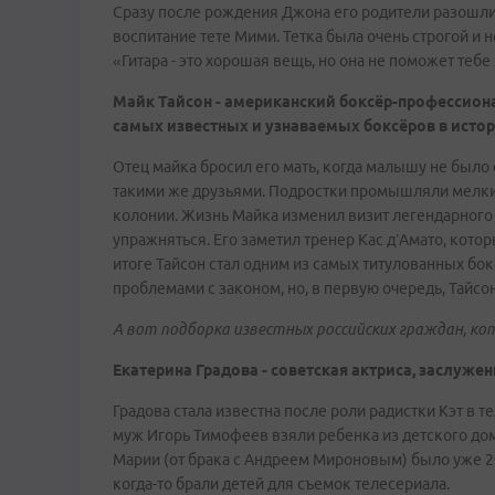
Сразу после рождения Джона его родители разошлис
воспитание тете Мими. Тетка была очень строгой и 
«Гитара - это хорошая вещь, но она не поможет тебе
Майк Тайсон - американский боксёр-профессиона
самых известных и узнаваемых боксёров в истор
Отец майка бросил его мать, когда малышу не было
такими же друзьями. Подростки промышляли мелким
колонии. Жизнь Майка изменил визит легендарного 
упражняться. Его заметил тренер Кас д’Амато, кото
итоге Тайсон стал одним из самых титулованных бок
проблемами с законом, но, в первую очередь, Тайсо
А вот подборка известных российских граждан, ко
Екатерина Градова - советская актриса, заслуже
Градова стала известна после роли радистки Кэт в 
муж Игорь Тимофеев взяли ребенка из детского дом
Марии (от брака с Андреем Мироновым) было уже 20
когда-то брали детей для съемок телесериала.