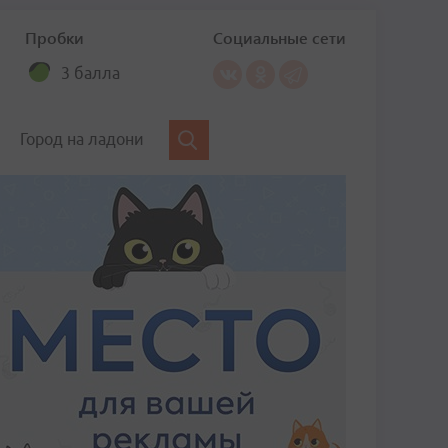
Пробки
Социальные сети
3 балла
Город на ладони