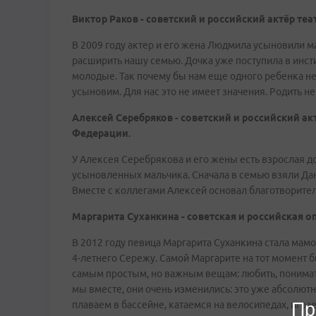
Виктор Раков - советский и российский актёр теа
В 2009 году актер и его жена Людмила усыновили ма
расширить нашу семью. Дочка уже поступила в инсти
молодые. Так почему бы нам еще одного ребенка не
усыновим. Для нас это не имеет значения. Родить не
Алексей Серебряков - советский и российский ак
Федерации.
У Алексея Серебрякова и его жены есть взрослая до
усыновленных мальчика. Сначала в семью взяли Дани
Вместе с коллегами Алексей основал благотворите
Маргарита Суханкина - советская и российская оп
В 2012 году певица Маргарита Суханкина стала мамо
4-летнего Сережу. Самой Маргарите на тот момент б
самым простым, но важным вещам: любить, понимать и
мы вместе, они очень изменились: это уже абсолютн
плаваем в бассейне, катаемся на велосипедах, играем
Пр