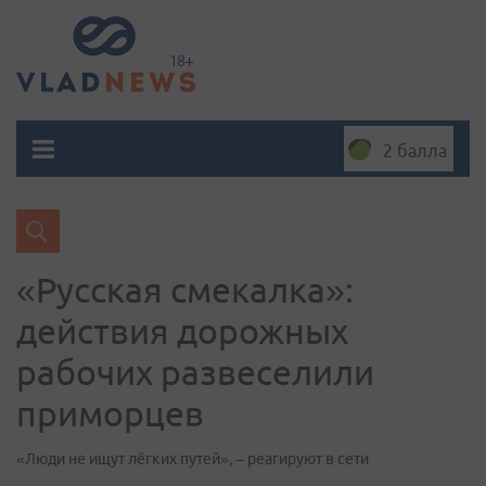
2 балла
«Русская смекалка»:
действия дорожных
рабочих развеселили
приморцев
«Люди не ищут лёгких путей», – реагируют в сети