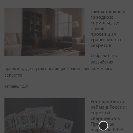
Тайны таежных
городков:
сериалы, где
глухая
провинция
хранит много
секретов
Собрали пять
российских
проектов, где глухая провинция хранит слишком много
секретов
сегодня, 12:31
Рост вахтового
найма в России:
спрос на
сварщиков в
Приморье
вырос на 120%