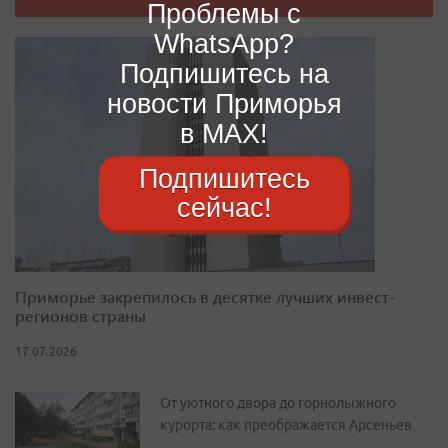
Проблемы с
WhatsApp?
Подпишитесь на
новости Приморья
в MAX!
Подпишитесь
сейчас!
Приморье закрепилось в десятке лучших инвест-
регионов страны
17.07.2026
От уютного двора до горнолыжного
курорта: как преображается Арсеньев