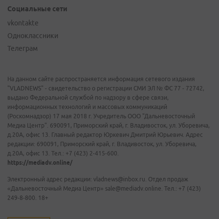
Социальные сети
vkontakte
Одноклассники
Телеграм
На данном сайте распространяется информация сетевого издания
"VLADNEWS" - свидетельство о регистрации СМИ ЭЛ № ФС 77 - 72742,
выдано Федеральной службой по надзору в сфере связи,
информационных технологий и массовых коммуникаций
(Роскомнадзор) 17 мая 2018 г. Учредитель ООО "Дальневосточный
Медиа Центр". 690091, Приморский край, г. Владивосток, ул. Уборевича,
д.20А, офис 13. Главный редактор Юркевич Дмитрий Юрьевич. Адрес
редакции: 690091, Приморский край, г. Владивосток, ул. Уборевича,
д.20А, офис 13. Тел.: +7 (423) 2-415-600.
https://mediadv.online/
Электронный адрес редакции: vladnews@inbox.ru. Отдел продаж
«Дальневосточный Медиа Центр» sale@mediadv.online. Тел.: +7 (423)
249-8-800. 18+