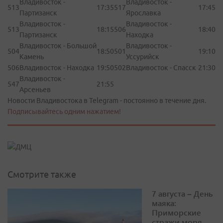
Владивосток -
Владивосток -
513
17:35
517
17:45
Партизанск
Ярославка
Владивосток -
Владивосток -
513
18:15
506
18:40
Партизанск
Находка
Владивосток - Большой
Владивосток -
504
18:50
501
19:10
Камень
Уссурийск
506
Владивосток - Находка
19:50
502
Владивосток - Спасск
21:30
Владивосток -
547
21:55
Арсеньев
Новости Владивостока в Telegram - постоянно в течение дня.
Подписывайтесь одним нажатием!
Смотрите также
7 августа – День
маяка:
Приморские
стражи моря