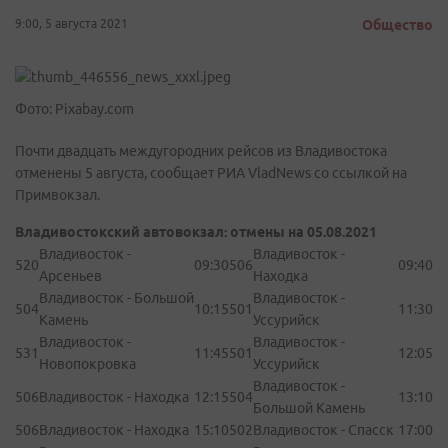
9:00, 5 августа 2021
Общество
Фото: Pixabay.com
Почти двадцать междугородних рейсов из Владивостока
отменены 5 августа, сообщает РИА VladNews со ссылкой на
Примвокзал.
Владивостокский автовокзал: отмены на 05.08.2021
Владивосток -
Владивосток -
520
09:30
506
09:40
Арсеньев
Находка
Владивосток - Большой
Владивосток -
504
10:15
501
11:30
Камень
Уссурийск
Владивосток -
Владивосток -
531
11:45
501
12:05
Новопокровка
Уссурийск
Владивосток -
506
Владивосток - Находка
12:15
504
13:10
Большой Камень
506
Владивосток - Находка
15:10
502
Владивосток - Спасск
17:00