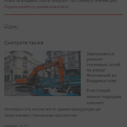
Новости Владивостока в Telegram - постоянно в течение дня.
Подписывайтесь одним нажатием!
Смотрите также
Завершается
ремонт
тепловых сетей
на улице
Фонтанной во
Владивостоке
В настоящий
момент подрядчик
заменяет
тепловую сеть на участке от здания прокуратуры до
пересечения с Океанским проспектом
сегодня, 11:11