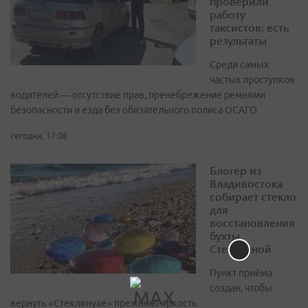
проверили
работу
таксистов: есть
результаты
Среди самых
частых проступков
водителей — отсутствие прав, пренебрежение ремнями
безопасности и езда без обязательного полиса ОСАГО
сегодня, 17:08
Блогер из
Владивостока
собирает стекло
для
восстановления
бухты
Стеклянной
Пункт приёма
создан, чтобы
вернуть «Стеклянухе» прежнюю яркость