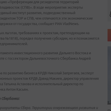
нцию «Преференции для резидентов территорий
Владивосток (СПВ)». В ходе мероприятия эксперты
(единый институт развития, подведомственный
резидентом ТОР и СПВ, чем отличаются эти экономические
держки от государства, сообщает РИА VladNews.
ых льготах, требованиях к проектам, претендующим на
ва №1818), порядке получения субсидии, но и познакомятся
редпринимателей.
тамента инвестиционного развития Дальнего Востока и
оте с госсектором Дальневосточного Сбербанка Андрей
а по развитию бизнеса КРДВ Николай Запрягаев, эксперт
ионных проектов КРДВ Давид Макиев, директор управления
а Татьяна Астахова и исполнительный директор по
ка Антон Касьян.
 Сбербанка:
 приоритеты Сбера. Территории опережающего развития и
П