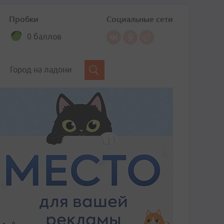
Пробки
Социальные сети
0 баллов
Город на ладони