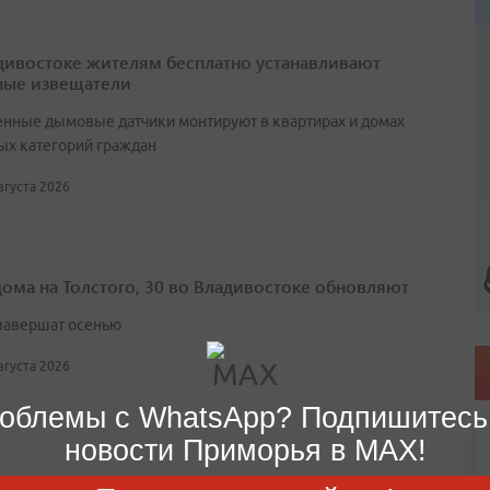
дивостоке жителям бесплатно устанавливают
ые извещатели
нные дымовые датчики монтируют в квартирах и домах
ых категорий граждан
августа 2026
дома на Толстого, 30 во Владивостоке обновляют
завершат осенью
августа 2026
облемы с WhatsApp? Подпишитесь
новости Приморья в MAX!