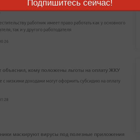
Подпишитесь сейчас!
сотрудник обязан сообщить о подработке: ответ
а
естительству работник имеет право работать как у основного
теля, так и у другого работодателя
00:26
т объяснил, кому положены льготы на оплату ЖКУ
е с низкими доходами могут оформить субсидию на оплату
01:28
ики маскируют вирусы под полезные приложения