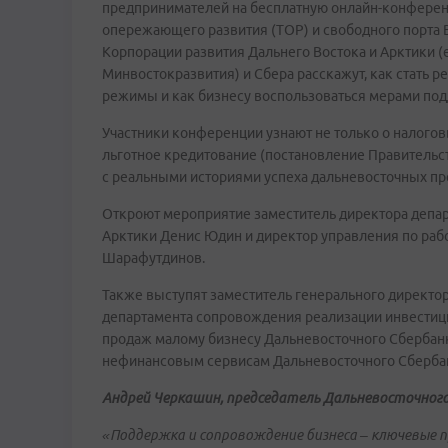
предпринимателей на бесплатную онлайн-конфере
опережающего развития (ТОР) и свободного порта 
Корпорации развития Дальнего Востока и Арктики 
Минвостокразвития) и Сбера расскажут, как стать 
режимы и как бизнесу воспользоваться мерами под
Участники конференции узнают не только о налогов
льготное кредитование (постановление Правительст
с реальными историями успеха дальневосточных п
Откроют мероприятие заместитель директора депар
Арктики Денис Юдин и директор управления по раб
Шарафутдинов.
Также выступят заместитель генерального директор
департамента сопровождения реализации инвестиц
продаж малому бизнесу Дальневосточного Сбербанк
нефинансовым сервисам Дальневосточного Сбербан
Андрей Черкашин, председатель Дальневосточного
«Поддержка и сопровождение бизнеса – ключевые