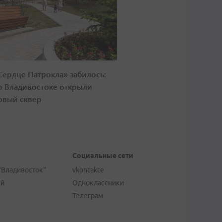
Сердце Патрокла» забилось:
о Владивостоке открыли
овый сквер
Социальные сети
"Владивосток"
vkontakte
ей
Одноклассники
Телеграм