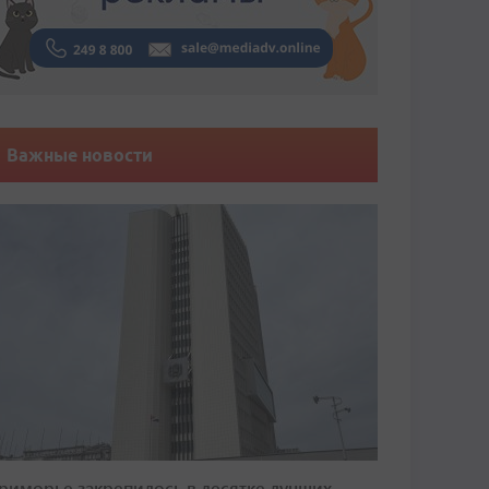
Важные новости
риморье закрепилось в десятке лучших