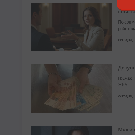
Когда 
юрист
По совм
работода
сегодня, 
Депута
Граждан
ЖКУ
сегодня, 
Мошенн