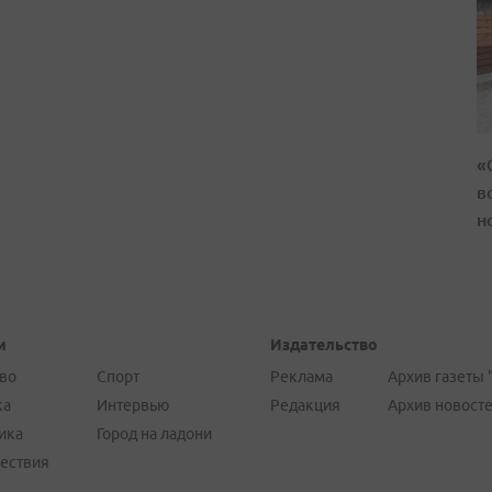
«
в
н
и
Издательство
во
Спорт
Реклама
Архив газеты 
ка
Интервью
Редакция
Архив новост
ика
Город на ладони
ествия