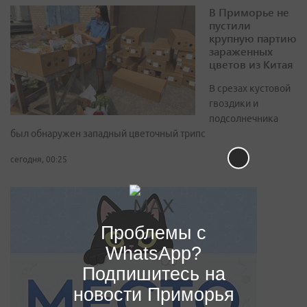
В Приморье не
пустили
крупную партию
зараженных
цветов из Китая
В срезах кустовой
гвоздики и
подсолнечника
был обнаружен западный цветочный трипс
сегодня, 00:25
Проблемы с
WhatsApp?
Подпишитесь на
новости Приморья